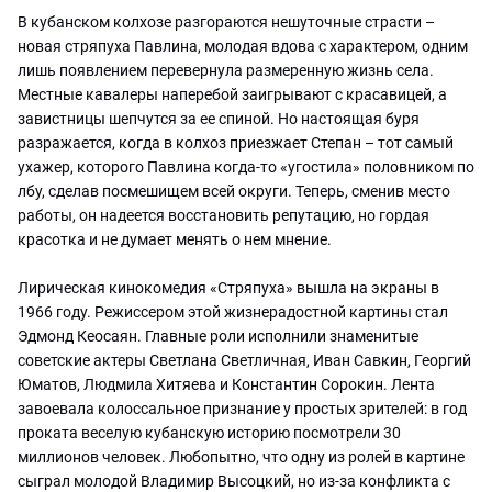
В кубанском колхозе разгораются нешуточные страсти –
новая стряпуха Павлина, молодая вдова с характером, одним
лишь появлением перевернула размеренную жизнь села.
Местные кавалеры наперебой заигрывают с красавицей, а
завистницы шепчутся за ее спиной. Но настоящая буря
разражается, когда в колхоз приезжает Степан – тот самый
ухажер, которого Павлина когда-то «угостила» половником по
лбу, сделав посмешищем всей округи. Теперь, сменив место
работы, он надеется восстановить репутацию, но гордая
красотка и не думает менять о нем мнение.
Лирическая кинокомедия «Стряпуха» вышла на экраны в
1966 году. Режиссером этой жизнерадостной картины стал
Эдмонд Кеосаян. Главные роли исполнили знаменитые
советские актеры Светлана Светличная, Иван Савкин, Георгий
Юматов, Людмила Хитяева и Константин Сорокин. Лента
завоевала колоссальное признание у простых зрителей: в год
проката веселую кубанскую историю посмотрели 30
миллионов человек. Любопытно, что одну из ролей в картине
сыграл молодой Владимир Высоцкий, но из-за конфликта с