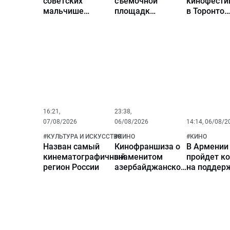
советских
съемочной
кинофести
мальчишек.
площадкой
в Торонто
Проверяем
для
чествует
самые
съемок
классика
популярные
известной
мирового 
мифы и
картины с
Артавазда
легенды о
Джеки
Пелешяна
«главном
Чаном
индейце
СССР»
Гойко
16:21,
23:38,
Митиче
07/08/2026
06/08/2026
14:14, 06/08/2
#
КУЛЬТУРА И ИСКУССТВО
#
КИНО
#
КИНО
Назван самый
Кинофраншиза о
В Армении
кинематографичный
знаменитом
пройдет к
регион России
азербайджанском
на поддер
нефтяном
кинопроиз
магнате стала
самой успешной
серией фильмов в
национальном
кинопрокате