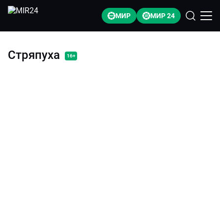
МИР
МИР 24
Стряпуха
16+