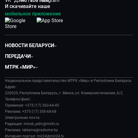
И скачивайте наше
мобильное приложение
НОВОСТИ БЕЛАРУСИ
Политика
ПЕРЕДАЧИ
Общество
Вместе
МТРК «МИР»
Экономика
Белорусский стандарт
О филиале
Происшествия
Все как у людей
Национальное представительство МТРК «Мир» в Республике Беларусь
История
Наука и технологии
Адрес:
Вместе выгодно
Руководство
220029, Республика Беларусь, г. Минск, ул. Коммунистическая, 6/2.
Здоровье и медицина
Евразия. Культурно
Телефон/факс:
Лица мира
Авто
Приемная: +375 (17) 363-64-45
Евразия. Регионы
Новости
Реклама: +375 (17) 356-68-68
Культура
Наши иностранцы
Пресса о нас
Электронная почта:
Спорт
Пять причин поехать в...
Редакция: minsk_adm@mirtv.ru
Карьера
Реклама: reklama@radiomir.by
Сделано в Содружестве
Реклама
Интернет-портал: mir24@mir24.tv