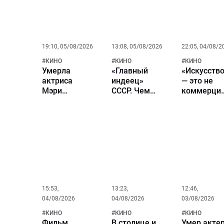
19:10, 05/08/2026
13:08, 05/08/2026
22:05, 04/08/2
#
КИНО
#
КИНО
#
КИНО
Умерла
«Главный
«Искусств
актриса
индеец»
— это не
Мэри
СССР. Чем
коммерция
Ривера из
сегодня
а духовны
фильма
занимается
путь».
«Человек-
Гойко
Николай
паук»
Митич и
Бурляев в
почему его
большом
до сих пор
кино
помнят
миллионы?
15:53,
13:23,
12:46,
04/08/2026
04/08/2026
03/08/2026
#
КИНО
#
КИНО
#
КИНО
Фильм
В столице и
Умер акте