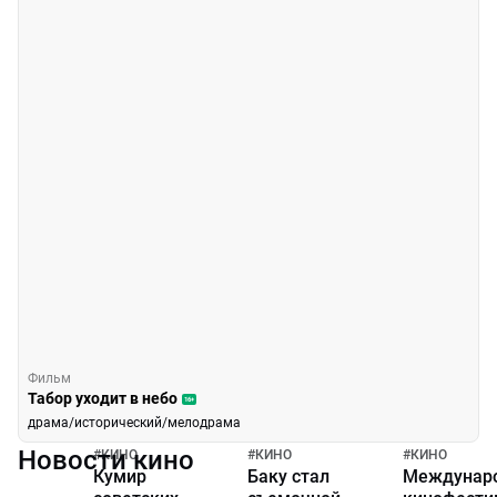
Фильм
Табор уходит в небо
16+
драма/исторический/мелодрама
Новости кино
#
КИНО
#
КИНО
#
КИНО
Кумир
Баку стал
Междунар