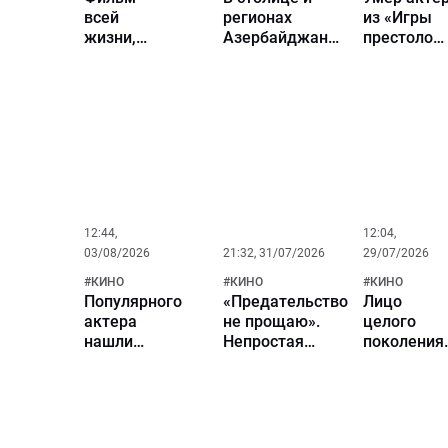
всей
регионах
из «Игры
жизни,
Азербайджана
престолов
роковые
широко
и «Доктор
сцены и
отметят День
Кто» Том
главные
национального
Чадбон
музы. К
кино
80-летию
актера
Николая
Бурляева
12:44,
12:04,
03/08/2026
21:32, 31/07/2026
29/07/2026
#
КИНО
#
КИНО
#
КИНО
Популярного
«Предательство
Лицо
актера
не прощаю».
целого
нашли
Непростая
поколения
мертвым в
судьба и
Почему
собственной
великие роли
актрису
квартире на
Инны
Инну
Тайване
Макаровой
Макарову
из «Девчат