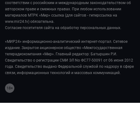
соответствии с российским и международным законодательством об
авторском праве и смежных правах. При любом использовании
материалов МТРК «Мир» ссылка (для сайтов - гиперссылка на
www.mir24.tv) обязательна.
Согласие посетителя сайта на обработку персональных данных.
«МИР24» информационно-аналитический интернет-портал. Сетевое
издание. Закрытое акционерное общество «Межгосударственная
телерадиокомпания «Мир». Главный редактор: Батыршин Р.И.
Свидетельство о регистрации СМИ ЭЛ No ФС77-50091 от 06 июня 2012
года. Свидетельство выдано Федеральной службой по надзору в сфере
связи, информационных технологий и массовых коммуникаций.