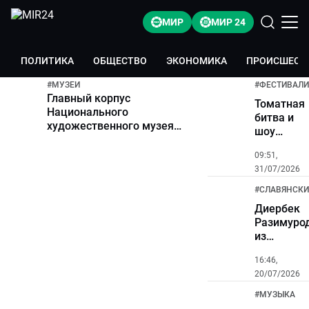
МИР
МИР 24
ПОЛИТИКА
ОБЩЕСТВО
ЭКОНОМИКА
ПРОИСШЕСТ
#
МУЗЕИ
#
ФЕСТИВАЛИ
Главный корпус
Томатная
Национального
битва и
художественного музея
шоу
Беларуси закроют на
парашюти
реконструкцию
09:51,
в
31/07/2026
белорусс
Ивье
#
СЛАВЯНСКИ
готовятся
Диербек
к яркому
Разимуро
гастрофес
из
Узбекист
16:46,
стал
20/07/2026
обладате
премии
#
МУЗЫКА
«МИРа»