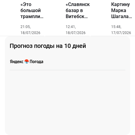
«Это
«Славянский
Картину
большой
базар в
Марка
трамплин
Витебске»:
Шагала
для
гала-
«Над
21:05,
12:41,
15:48,
любого
концерт
городом»
18/07/2026
18/07/2026
17/07/2026
певца».
Союзного
привезли
За призы
государства,
в Витебск
Прогноз погоды на 10 дней
«Славянского
конкурс
из
базара»
молодых
Третьяко
поборются
исполнителей
19
и
молодых
народные
исполнителей
гуляния
на
десятках
площадок