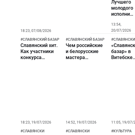
Лучшего
на
молодого
конкурсе
исполнит
«Витебск-
эстрадной
Чем
13:54,
песни
певец
20/07/2026
18:23, 07/08/2026
выбрали
покорил
в
#
СЛАВЯНСКИЙ БАЗАР
#
СЛАВЯНСКИЙ БАЗАР
#
СЛАВЯНСКИ
телеканал
Витебске.
Славянский хит.
Чем российские
«Славянс
Как
Как участники
и белорусские
базар» в
готовилис
конкурса
мастера
Витебске.
и чем
молодых
удивляют на
Участник
удивляли
исполнителей в
«Славянском
конкурса
артисты?
Витебске
базаре»?
молодых
настраивались
Васильки,
исполнит
на финальное
вязаные котики
представ
выступление?
и соломенные
мировые 
ангелы
18:23, 19/07/2026
14:52, 19/07/2026
11:05, 19/07/
#
СЛАВЯНСКИЙ БАЗАР
#
СЛАВЯНСКИЙ БАЗАР
#
КУЛЬТУРА