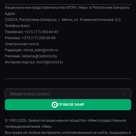
О филиале
Происшествия
Все как у людей
Национальное представительство МТРК «Мир» в Республике Беларусь
История
Наука и технологии
Адрес:
Вместе выгодно
Руководство
220029, Республика Беларусь, г. Минск, ул. Коммунистическая, 6/2.
Здоровье и медицина
Евразия. Культурно
Телефон/факс:
Лица мира
Авто
Приемная: +375 (17) 363-64-45
Евразия. Регионы
Новости
Реклама: +375 (17) 356-68-68
Культура
Наши иностранцы
Пресса о нас
Электронная почта:
Спорт
Пять причин поехать в...
Редакция: minsk_adm@mirtv.ru
Карьера
Реклама: reklama@radiomir.by
Сделано в Содружестве
Реклама
Интернет-портал: mir24@mir24.tv
Обратная связь
ПРЯМОЙ ЭФИР
© 1992-2026. Закрытое акционерное общество «Межгосударственная
телерадиокомпания «Мир»
Все права на любые материалы, опубликованные на сайте, защищены в