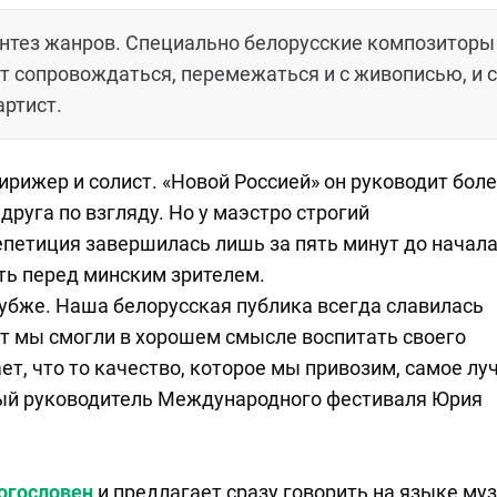
интез жанров. Специально белорусские композиторы
т сопровождаться, перемежаться и с живописью, и с
артист.
ирижер и солист. «Новой Россией» он руководит боле
друга по взгляду. Но у маэстро строгий
епетиция завершилась лишь за пять минут до начал
ть перед минским зрителем.
лубже. Наша белорусская публика всегда славилась
лет мы смогли в хорошем смысле воспитать своего
ет, что то качество, которое мы привозим, самое лу
ный руководитель Международного фестиваля Юрия
огословен
и предлагает сразу говорить на языке му