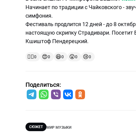
Начинает по традиции с Чайковского - зву
симфония.
Фестиваль продлится 12 дней - до 8 октяб
настоящую скрипку Страдивари. Посетит 
Кшиштоф Пендерецкий.
👍🏻
😍
😆
😲
😢
0
0
0
0
0
Поделиться:
СЮЖЕТ
МИР МУЗЫКИ