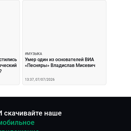
#
МУЗЫКА
стились
Умер один из основателей ВИА
рческий
«Песняры» Владислав Мисевич
?
13:37, 07/07/2026
И скачивайте наше
мобильное