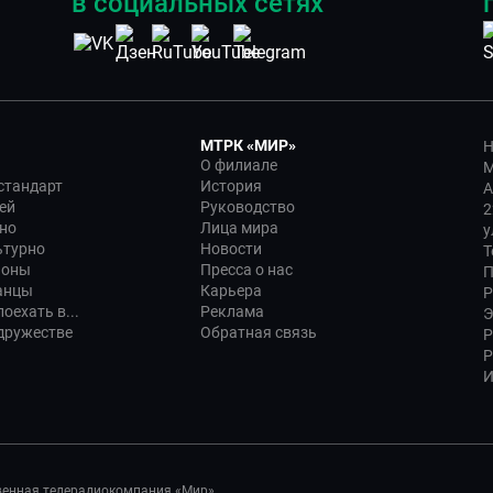
в социальных сетях
МТРК «МИР»
Н
О филиале
М
стандарт
История
А
ей
Руководство
2
но
Лица мира
у
ьтурно
Новости
Т
ионы
Пресса о нас
П
анцы
Карьера
Р
оехать в...
Реклама
Э
дружестве
Обратная связь
Р
Р
И
венная телерадиокомпания «Мир»