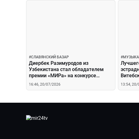
#
СЛАВЯНСКИЙ БАЗАР
#
МУЗЫКА
Диербек Разимуродов из
Лучшег
Узбекистана стал обладателем
эстрад
премии «МИРа» на конкурсе
Витебск
«Витебск-2026». Чем певец
удивля
16:46, 20/07/2026
13:54, 20
покорил телеканал?