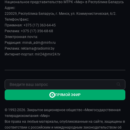
Происшествия
Все как у людей
Национальное представительство МТРК «Мир» в Республике Беларусь
История
Наука и технологии
Адрес:
Вместе выгодно
Руководство
220029, Республика Беларусь, г. Минск, ул. Коммунистическая, 6/2.
Здоровье и медицина
Евразия. Культурно
Телефон/факс:
Лица мира
Авто
Приемная: +375 (17) 363-64-45
Евразия. Регионы
Новости
Реклама: +375 (17) 356-68-68
Культура
Наши иностранцы
Пресса о нас
Электронная почта:
Спорт
Пять причин поехать в...
Редакция: minsk_adm@mirtv.ru
Карьера
Реклама: reklama@radiomir.by
Сделано в Содружестве
Реклама
Интернет-портал: mir24@mir24.tv
Обратная связь
ПРЯМОЙ ЭФИР
© 1992-2026. Закрытое акционерное общество «Межгосударственная
телерадиокомпания «Мир»
Все права на любые материалы, опубликованные на сайте, защищены в
соответствии с российским и международным законодательством об