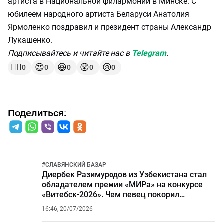
артиста в Национальной филармонии в Минске. С
юбилеем народного артиста Беларуси Анатолия
Ярмоленко поздравил и президент страны Александр
Лукашенко.
Подписывайтесь и читайте нас в
Telegram
.
👍🏻
😍
😆
😲
😢
0
0
0
0
0
Поделиться:
#
СЛАВЯНСКИЙ БАЗАР
Диербек Разимуродов из Узбекистана стал
обладателем премии «МИРа» на конкурсе
«Витебск-2026». Чем певец покорил
телеканал?
16:46, 20/07/2026