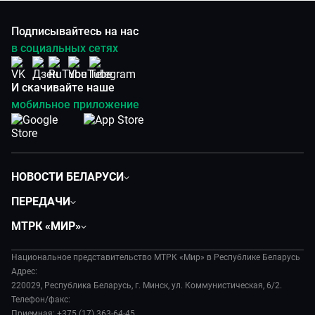
Подписывайтесь на нас
в социальных сетях
И скачивайте наше
мобильное приложение
НОВОСТИ БЕЛАРУСИ
Политика
ПЕРЕДАЧИ
Общество
Вместе
МТРК «МИР»
Экономика
Белорусский стандарт
О филиале
Происшествия
Все как у людей
Национальное представительство МТРК «Мир» в Республике Беларусь
История
Наука и технологии
Адрес:
Вместе выгодно
Руководство
220029, Республика Беларусь, г. Минск, ул. Коммунистическая, 6/2.
Здоровье и медицина
Евразия. Культурно
Телефон/факс:
Лица мира
Авто
Приемная: +375 (17) 363-64-45