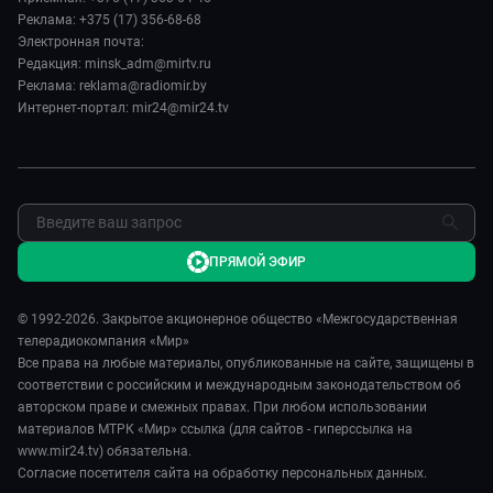
Евразия. Регионы
Новости
Реклама: +375 (17) 356-68-68
Культура
Наши иностранцы
Пресса о нас
Электронная почта:
Спорт
Пять причин поехать в...
Редакция: minsk_adm@mirtv.ru
Карьера
Реклама: reklama@radiomir.by
Сделано в Содружестве
Реклама
Интернет-портал: mir24@mir24.tv
Обратная связь
ПРЯМОЙ ЭФИР
© 1992-2026. Закрытое акционерное общество «Межгосударственная
телерадиокомпания «Мир»
Все права на любые материалы, опубликованные на сайте, защищены в
соответствии с российским и международным законодательством об
авторском праве и смежных правах. При любом использовании
материалов МТРК «Мир» ссылка (для сайтов - гиперссылка на
www.mir24.tv) обязательна.
Согласие посетителя сайта на обработку персональных данных.