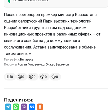
После переговоров премьер-министр Казахстана
оценил белорусский Парк высоких технологий.
Разработчики трудятся там над созданием
инновационных проектов в различных сферах – от
сельского хозяйства до коммунального
обслуживания. Астана заинтересована в обмене
таким опытом.
География:
Беларусь
Персоны:
Роман Головченко
,
Олжас Бектенов
👍🏻
😍
😆
😲
😢
0
0
0
0
0
Поделиться: