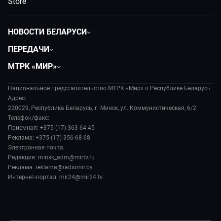
НОВОСТИ БЕЛАРУСИ
Политика
ПЕРЕДАЧИ
Общество
Вместе
МТРК «МИР»
Экономика
Белорусский стандарт
О филиале
Происшествия
Все как у людей
Национальное представительство МТРК «Мир» в Республике Беларусь
История
Наука и технологии
Адрес:
Вместе выгодно
Руководство
220029, Республика Беларусь, г. Минск, ул. Коммунистическая, 6/2.
Здоровье и медицина
Евразия. Культурно
Телефон/факс:
Лица мира
Авто
Приемная: +375 (17) 363-64-45
Евразия. Регионы
Новости
Реклама: +375 (17) 356-68-68
Культура
Наши иностранцы
Пресса о нас
Электронная почта:
Спорт
Пять причин поехать в...
Редакция: minsk_adm@mirtv.ru
Карьера
Реклама: reklama@radiomir.by
Сделано в Содружестве
Реклама
Интернет-портал: mir24@mir24.tv
Обратная связь