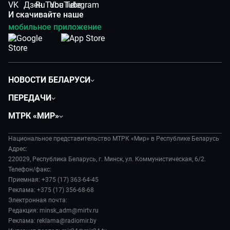
И скачивайте наше
мобильное приложение
НОВОСТИ БЕЛАРУСИ
Политика
ПЕРЕДАЧИ
Общество
Вместе
МТРК «МИР»
Экономика
Белорусский стандарт
О филиале
Происшествия
Все как у людей
Национальное представительство МТРК «Мир» в Республике Беларусь
История
Наука и технологии
Адрес:
Вместе выгодно
Руководство
220029, Республика Беларусь, г. Минск, ул. Коммунистическая, 6/2.
Здоровье и медицина
Евразия. Культурно
Телефон/факс:
Лица мира
Авто
Приемная: +375 (17) 363-64-45
Евразия. Регионы
Новости
Реклама: +375 (17) 356-68-68
Культура
Наши иностранцы
Пресса о нас
Электронная почта:
Спорт
Пять причин поехать в...
Редакция: minsk_adm@mirtv.ru
Карьера
Реклама: reklama@radiomir.by
Сделано в Содружестве
Реклама