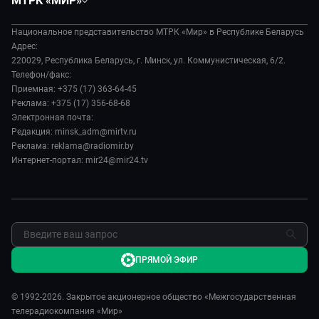
МТРК «МИР»
Экономика
Белорусский стандарт
О филиале
Происшествия
Все как у людей
Национальное представительство МТРК «Мир» в Республике Беларусь
История
Наука и технологии
Адрес:
Вместе выгодно
Руководство
220029, Республика Беларусь, г. Минск, ул. Коммунистическая, 6/2.
Здоровье и медицина
Евразия. Культурно
Телефон/факс:
Лица мира
Авто
Приемная: +375 (17) 363-64-45
Евразия. Регионы
Новости
Реклама: +375 (17) 356-68-68
Культура
Наши иностранцы
Пресса о нас
Электронная почта:
Спорт
Пять причин поехать в...
Редакция: minsk_adm@mirtv.ru
Карьера
Реклама: reklama@radiomir.by
Сделано в Содружестве
Реклама
Интернет-портал: mir24@mir24.tv
Обратная связь
ПРЯМОЙ ЭФИР
© 1992-2026. Закрытое акционерное общество «Межгосударственная
телерадиокомпания «Мир»