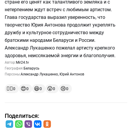
стране его ценят как талантливого земляка и с
нетерпением ждут встреч с любимым артистом.
Глава государства выразил уверенность, что
творчество Юрия Антонова продолжит укреплять
дружбу и культурное сотрудничество между
братскими народами Беларуси и России.
Александр Лукашенко пожелал артисту крепкого
здоровья, неиссякаемой энергии и благополучия.
Автор:
Mir24.tv
География:
Беларусь
Персоны:
Александр Лукашенко
,
Юрий Антонов
👍🏻
😍
😆
😲
😢
0
0
0
0
0
Поделиться: