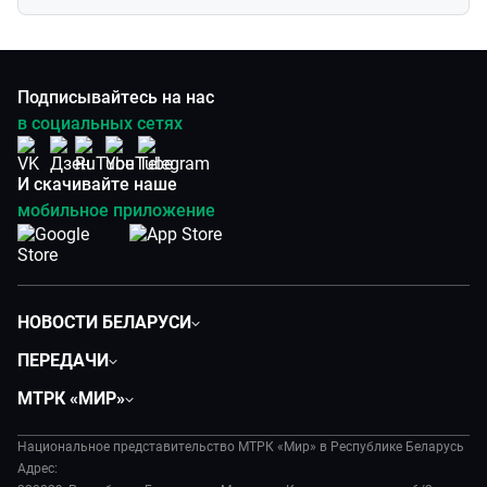
Подписывайтесь на нас
в социальных сетях
И скачивайте наше
мобильное приложение
НОВОСТИ БЕЛАРУСИ
Политика
ПЕРЕДАЧИ
Общество
Вместе
МТРК «МИР»
Экономика
Белорусский стандарт
О филиале
Происшествия
Все как у людей
Национальное представительство МТРК «Мир» в Республике Беларусь
История
Наука и технологии
Адрес:
Вместе выгодно
Руководство