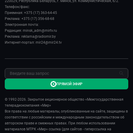
220029, Республика Беларусь, г. Минск, ул. Коммунистическая, 6/2.
Здоровье и медицина
Евразия. Культурно
Телефон/факс:
Лица мира
Авто
Приемная: +375 (17) 363-64-45
Евразия. Регионы
Новости
Реклама: +375 (17) 356-68-68
Культура
Наши иностранцы
Пресса о нас
Электронная почта:
Спорт
Пять причин поехать в...
Редакция: minsk_adm@mirtv.ru
Карьера
Реклама: reklama@radiomir.by
Сделано в Содружестве
Реклама
Интернет-портал: mir24@mir24.tv
Обратная связь
ПРЯМОЙ ЭФИР
© 1992-2026. Закрытое акционерное общество «Межгосударственная
телерадиокомпания «Мир»
Все права на любые материалы, опубликованные на сайте, защищены в
соответствии с российским и международным законодательством об
авторском праве и смежных правах. При любом использовании
материалов МТРК «Мир» ссылка (для сайтов - гиперссылка на