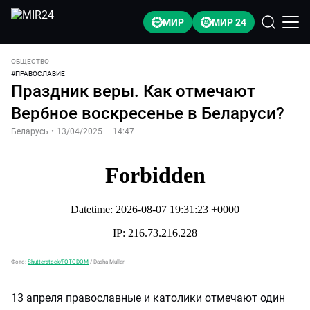
МИР
МИР 24
ОБЩЕСТВО
#
ПРАВОСЛАВИЕ
Праздник веры. Как отмечают
Вербное воскресенье в Беларуси?
Беларусь
•
13/04/2025 — 14:47
Фото:
Shutterstock/FOTODOM
/
Dasha Muller
13 апреля православные и католики отмечают один