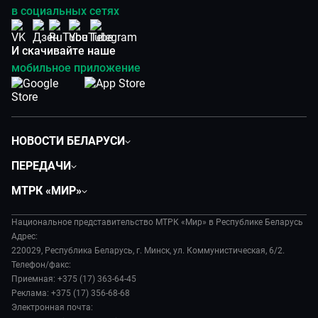
в социальных сетях
И скачивайте наше
мобильное приложение
НОВОСТИ БЕЛАРУСИ
Политика
ПЕРЕДАЧИ
Общество
Вместе
МТРК «МИР»
Экономика
Белорусский стандарт
О филиале
Происшествия
Все как у людей
Национальное представительство МТРК «Мир» в Республике Беларусь
История
Наука и технологии
Адрес:
Вместе выгодно
Руководство
220029, Республика Беларусь, г. Минск, ул. Коммунистическая, 6/2.
Здоровье и медицина
Евразия. Культурно
Телефон/факс:
Лица мира
Авто
Приемная: +375 (17) 363-64-45
Евразия. Регионы
Новости
Реклама: +375 (17) 356-68-68
Культура
Наши иностранцы
Пресса о нас
Электронная почта:
Спорт