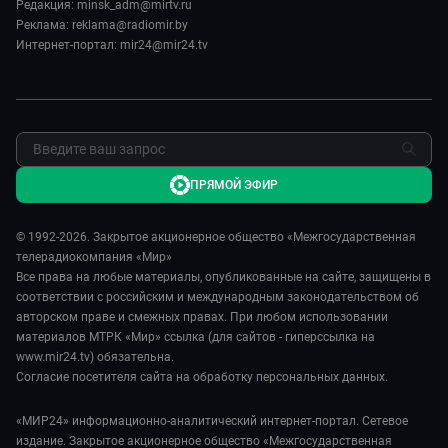
Пять причин поехать в...
Редакция: minsk_adm@mirtv.ru
Карьера
Реклама: reklama@radiomir.by
Сделано в Содружестве
Реклама
Интернет-портал: mir24@mir24.tv
Обратная связь
ПРЯМОЙ ЭФИР
© 1992-2026. Закрытое акционерное общество «Межгосударственная
телерадиокомпания «Мир»
Все права на любые материалы, опубликованные на сайте, защищены в
соответствии с российским и международным законодательством об
авторском праве и смежных правах. При любом использовании
материалов МТРК «Мир» ссылка (для сайтов - гиперссылка на
www.mir24.tv) обязательна.
Согласие посетителя сайта на обработку персональных данных.
«МИР24» информационно-аналитический интернет-портал. Сетевое
издание. Закрытое акционерное общество «Межгосударственная