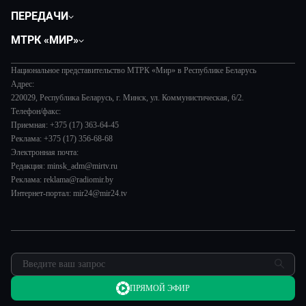
Политика
ПЕРЕДАЧИ
Общество
Вместе
МТРК «МИР»
Экономика
Белорусский стандарт
О филиале
Происшествия
Все как у людей
Национальное представительство МТРК «Мир» в Республике Беларусь
История
Наука и технологии
Адрес:
Вместе выгодно
Руководство
220029, Республика Беларусь, г. Минск, ул. Коммунистическая, 6/2.
Здоровье и медицина
Евразия. Культурно
Телефон/факс:
Лица мира
Авто
Приемная: +375 (17) 363-64-45
Евразия. Регионы
Новости
Реклама: +375 (17) 356-68-68
Культура
Наши иностранцы
Пресса о нас
Электронная почта:
Спорт
Пять причин поехать в...
Редакция: minsk_adm@mirtv.ru
Карьера
Реклама: reklama@radiomir.by
Сделано в Содружестве
Реклама
Интернет-портал: mir24@mir24.tv
Обратная связь
ПРЯМОЙ ЭФИР