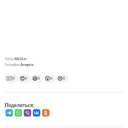
Автор:
Mir24.tv
География:
Беларусь
👍🏻
😍
😆
😲
😢
0
0
0
0
0
Поделиться: