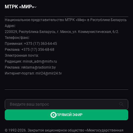
Общество
Вместе
МТРК «МИР»
Экономика
Белорусский стандарт
О филиале
Происшествия
Все как у людей
Национальное представительство МТРК «Мир» в Республике Беларусь
История
Наука и технологии
Адрес:
Вместе выгодно
Руководство
220029, Республика Беларусь, г. Минск, ул. Коммунистическая, 6/2.
Здоровье и медицина
Евразия. Культурно
Телефон/факс:
Лица мира
Авто
Приемная: +375 (17) 363-64-45
Евразия. Регионы
Новости
Реклама: +375 (17) 356-68-68
Культура
Наши иностранцы
Пресса о нас
Электронная почта:
Спорт
Пять причин поехать в...
Редакция: minsk_adm@mirtv.ru
Карьера
Реклама: reklama@radiomir.by
Сделано в Содружестве
Реклама
Интернет-портал: mir24@mir24.tv
Обратная связь
ПРЯМОЙ ЭФИР
© 1992-2026. Закрытое акционерное общество «Межгосударственная