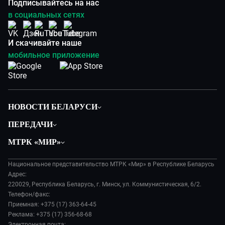
Подписывайтесь на нас
в социальных сетях
И скачивайте наше
мобильное приложение
НОВОСТИ БЕЛАРУСИ
Политика
ПЕРЕДАЧИ
Общество
Вместе
МТРК «МИР»
Экономика
Белорусский стандарт
О филиале
Происшествия
Все как у людей
Национальное представительство МТРК «Мир» в Республике Беларусь
История
Наука и технологии
Адрес:
Вместе выгодно
Руководство
220029, Республика Беларусь, г. Минск, ул. Коммунистическая, 6/2.
Здоровье и медицина
Евразия. Культурно
Телефон/факс:
Лица мира
Авто
Приемная: +375 (17) 363-64-45
Евразия. Регионы
Новости
Реклама: +375 (17) 356-68-68
Культура
Наши иностранцы
Пресса о нас
Электронная почта: