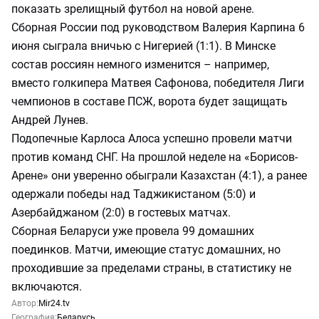
показать зрелищный футбол на новой арене.
Сборная России под руководством Валерия Карпина 6
июня сыграла вничью с Нигерией (1:1). В Минске
состав россиян немного изменится – например,
вместо голкипера Матвея Сафонова, победителя Лиги
чемпионов в составе ПСЖ, ворота будет защищать
Андрей Лунев.
Подопечные Карлоса Алоса успешно провели матчи
против команд СНГ. На прошлой неделе на «Борисов-
Арене» они уверенно обыграли Казахстан (4:1), а ранее
одержали победы над Таджикистаном (5:0) и
Азербайджаном (2:0) в гостевых матчах.
Сборная Беларуси уже провела 99 домашних
поединков. Матчи, имеющие статус домашних, но
проходившие за пределами страны, в статистику не
включаются.
Автор:
Mir24.tv
География:
Беларусь