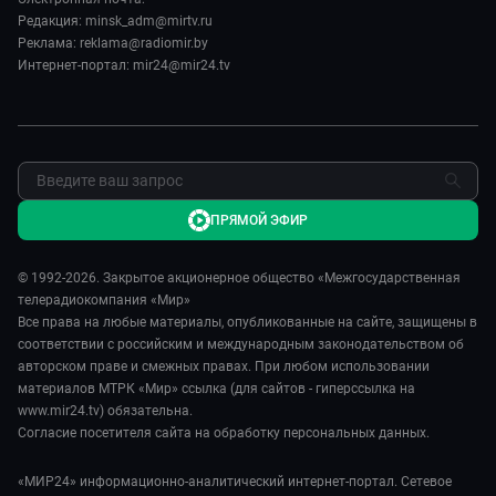
Спорт
Пять причин поехать в...
Редакция: minsk_adm@mirtv.ru
Карьера
Реклама: reklama@radiomir.by
Сделано в Содружестве
Реклама
Интернет-портал: mir24@mir24.tv
Обратная связь
ПРЯМОЙ ЭФИР
© 1992-2026. Закрытое акционерное общество «Межгосударственная
телерадиокомпания «Мир»
Все права на любые материалы, опубликованные на сайте, защищены в
соответствии с российским и международным законодательством об
авторском праве и смежных правах. При любом использовании
материалов МТРК «Мир» ссылка (для сайтов - гиперссылка на
www.mir24.tv) обязательна.
Согласие посетителя сайта на обработку персональных данных.
«МИР24» информационно-аналитический интернет-портал. Сетевое