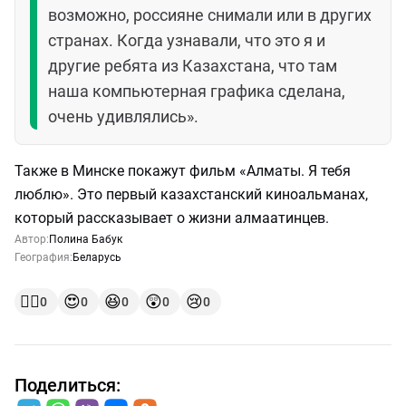
возможно, россияне снимали или в других
странах. Когда узнавали, что это я и
другие ребята из Казахстана, что там
наша компьютерная графика сделана,
очень удивлялись».
Также в Минске покажут фильм «Алматы. Я тебя
люблю». Это первый казахстанский киноальманах,
который рассказывает о жизни алмаатинцев.
Автор:
Полина Бабук
География:
Беларусь
👍🏻
😍
😆
😲
😢
0
0
0
0
0
Поделиться: