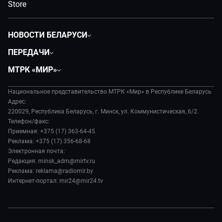
НОВОСТИ БЕЛАРУСИ
Политика
ПЕРЕДАЧИ
Общество
Вместе
МТРК «МИР»
Экономика
Белорусский стандарт
О филиале
Происшествия
Все как у людей
Национальное представительство МТРК «Мир» в Республике Беларусь
История
Наука и технологии
Адрес:
Вместе выгодно
Руководство
220029, Республика Беларусь, г. Минск, ул. Коммунистическая, 6/2.
Здоровье и медицина
Евразия. Культурно
Телефон/факс:
Лица мира
Авто
Приемная: +375 (17) 363-64-45
Евразия. Регионы
Новости
Реклама: +375 (17) 356-68-68
Культура
Наши иностранцы
Пресса о нас
Электронная почта:
Спорт
Пять причин поехать в...
Редакция: minsk_adm@mirtv.ru
Карьера
Реклама: reklama@radiomir.by
Сделано в Содружестве
Реклама
Интернет-портал: mir24@mir24.tv
Обратная связь