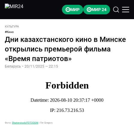
МИР
МИР 24
КУЛЬТУРА
#
Кино
Дни казахстанского кино в Минске
открылись премьерой фильма
«Время патриотов»
Беларусь
•
20/11/2025 — 22:15
Фото:
Shutterstock/FOTODOM
/
Fer Gregory