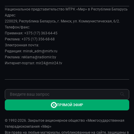
Белорусский стандарт
О филиале
Происшествия
Все как у людей
Национальное представительство МТРК «Мир» в Республике Беларусь
История
Наука и технологии
Адрес:
Вместе выгодно
Руководство
220029, Республика Беларусь, г. Минск, ул. Коммунистическая, 6/2.
Здоровье и медицина
Евразия. Культурно
Телефон/факс:
Лица мира
Авто
Приемная: +375 (17) 363-64-45
Евразия. Регионы
Новости
Реклама: +375 (17) 356-68-68
Культура
Наши иностранцы
Пресса о нас
Электронная почта:
Спорт
Пять причин поехать в...
Редакция: minsk_adm@mirtv.ru
Карьера
Реклама: reklama@radiomir.by
Сделано в Содружестве
Реклама
Интернет-портал: mir24@mir24.tv
Обратная связь
ПРЯМОЙ ЭФИР
© 1992-2026. Закрытое акционерное общество «Межгосударственная
телерадиокомпания «Мир»
Все права на любые материалы, опубликованные на сайте, защищены в