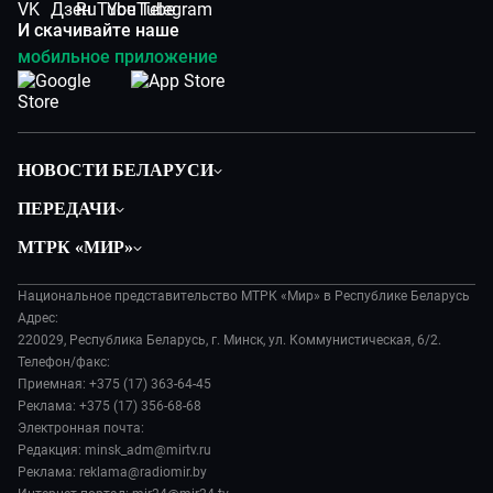
И скачивайте наше
мобильное приложение
НОВОСТИ БЕЛАРУСИ
Политика
ПЕРЕДАЧИ
Общество
Вместе
МТРК «МИР»
Экономика
Белорусский стандарт
О филиале
Происшествия
Все как у людей
Национальное представительство МТРК «Мир» в Республике Беларусь
История
Наука и технологии
Адрес:
Вместе выгодно
Руководство
220029, Республика Беларусь, г. Минск, ул. Коммунистическая, 6/2.
Здоровье и медицина
Евразия. Культурно
Телефон/факс:
Лица мира
Авто
Приемная: +375 (17) 363-64-45
Евразия. Регионы
Новости
Реклама: +375 (17) 356-68-68
Культура
Наши иностранцы
Пресса о нас
Электронная почта:
Спорт
Пять причин поехать в...
Редакция: minsk_adm@mirtv.ru
Карьера
Реклама: reklama@radiomir.by
Сделано в Содружестве
Реклама