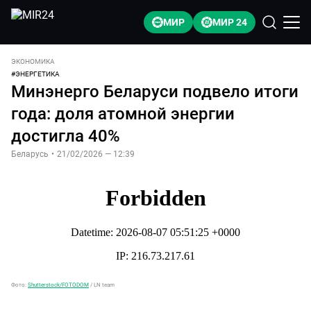
МИР
МИР 24
ЭКОНОМИКА
#
ЭНЕРГЕТИКА
Минэнерго Беларуси подвело итоги
года: доля атомной энергии
достигла 40%
Беларусь
•
21/02/2026 — 12:39
Фото:
Shutterstock/FOTODOM
/
LN team