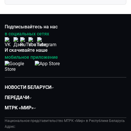
Подписывайтесь на нас
в социальных сетях
И скачивайте наше
мобильное приложение
НОВОСТИ БЕЛАРУСИ
Политика
ПЕРЕДАЧИ
Общество
Вместе
МТРК «МИР»
Экономика
Белорусский стандарт
О филиале
Происшествия
Все как у людей
Национальное представительство МТРК «Мир» в Республике Беларусь
История
Наука и технологии
Адрес:
Вместе выгодно