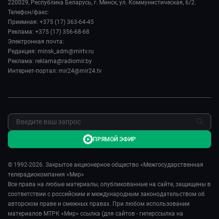
Руководство
220029, Республика Беларусь, г. Минск, ул. Коммунистическая, 6/2.
Здоровье и медицина
Евразия. Культурно
Телефон/факс:
Лица мира
Авто
Приемная: +375 (17) 363-64-45
Евразия. Регионы
Новости
Реклама: +375 (17) 356-68-68
Культура
Наши иностранцы
Пресса о нас
Электронная почта:
Спорт
Пять причин поехать в...
Редакция: minsk_adm@mirtv.ru
Карьера
Реклама: reklama@radiomir.by
Сделано в Содружестве
Реклама
Интернет-портал: mir24@mir24.tv
Обратная связь
ПРЯМОЙ ЭФИР
© 1992-2026. Закрытое акционерное общество «Межгосударственная
телерадиокомпания «Мир»
Все права на любые материалы, опубликованные на сайте, защищены в
соответствии с российским и международным законодательством об
авторском праве и смежных правах. При любом использовании
материалов МТРК «Мир» ссылка (для сайтов - гиперссылка на