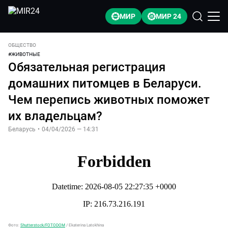
МИР
МИР 24
ОБЩЕСТВО
#
ЖИВОТНЫЕ
Обязательная регистрация
домашних питомцев в Беларуси.
Чем перепись животных поможет
их владельцам?
Беларусь
•
04/04/2026 — 14:31
Фото:
Shutterstock/FOTODOM
/
Ekaterina Latokhina