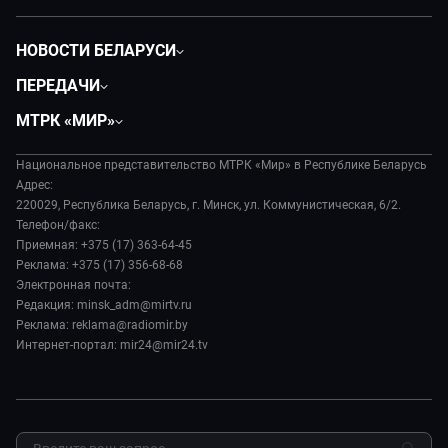
НОВОСТИ БЕЛАРУСИ
Политика
ПЕРЕДАЧИ
Общество
Вместе
МТРК «МИР»
Экономика
Белорусский стандарт
О филиале
Происшествия
Все как у людей
Национальное представительство МТРК «Мир» в Республике Беларусь
История
Наука и технологии
Адрес:
Вместе выгодно
Руководство
220029, Республика Беларусь, г. Минск, ул. Коммунистическая, 6/2.
Здоровье и медицина
Евразия. Культурно
Телефон/факс:
Лица мира
Авто
Приемная: +375 (17) 363-64-45
Евразия. Регионы
Новости
Реклама: +375 (17) 356-68-68
Культура
Наши иностранцы
Пресса о нас
Электронная почта:
Спорт
Пять причин поехать в...
Редакция: minsk_adm@mirtv.ru
Карьера
Реклама: reklama@radiomir.by
Сделано в Содружестве
Реклама
Интернет-портал: mir24@mir24.tv
Обратная связь