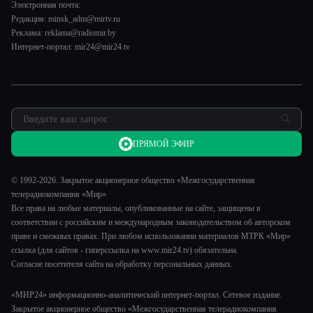
Пресса о нас
Электронная почта:
Спорт
Пять причин поехать в...
Редакция: minsk_adm@mirtv.ru
Карьера
Реклама: reklama@radiomir.by
Сделано в Содружестве
Реклама
Интернет-портал: mir24@mir24.tv
Обратная связь
ПРЯМОЙ ЭФИР
© 1992-2026. Закрытое акционерное общество «Межгосударственная
телерадиокомпания «Мир»
Все права на любые материалы, опубликованные на сайте, защищены в
соответствии с российским и международным законодательством об авторском
праве и смежных правах. При любом использовании материалов МТРК «Мир»
ссылка (для сайтов - гиперссылка на www.mir24.tv) обязательна.
Согласие посетителя сайта на обработку персональных данных.
«МИР24» информационно-аналитический интернет-портал. Сетевое издание.
Закрытое акционерное общество «Межгосударственная телерадиокомпания