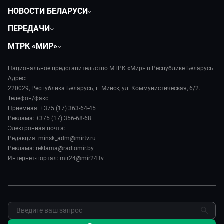
НОВОСТИ БЕЛАРУСИ
Политика
ПЕРЕДАЧИ
Общество
Вместе
МТРК «МИР»
Экономика
Белорусский стандарт
О филиале
Происшествия
Все как у людей
Национальное представительство МТРК «Мир» в Республике Беларусь
История
Наука и технологии
Адрес:
Вместе выгодно
Руководство
220029, Республика Беларусь, г. Минск, ул. Коммунистическая, 6/2.
Здоровье и медицина
Евразия. Культурно
Телефон/факс:
Лица мира
Авто
Приемная: +375 (17) 363-64-45
Евразия. Регионы
Новости
Реклама: +375 (17) 356-68-68
Культура
Наши иностранцы
Пресса о нас
Электронная почта:
Спорт
Пять причин поехать в...
Редакция: minsk_adm@mirtv.ru
Карьера
Реклама: reklama@radiomir.by
Сделано в Содружестве
Реклама
Интернет-портал: mir24@mir24.tv
Обратная связь