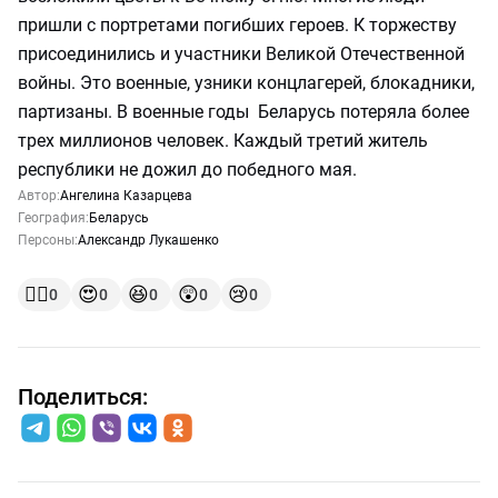
пришли с портретами погибших героев. К торжеству
присоединились и участники Великой Отечественной
войны. Это военные, узники концлагерей, блокадники,
партизаны. В военные годы Беларусь потеряла более
трех миллионов человек. Каждый третий житель
республики не дожил до победного мая.
Автор:
Ангелина Казарцева
География:
Беларусь
Персоны:
Александр Лукашенко
👍🏻
😍
😆
😲
😢
0
0
0
0
0
Поделиться: