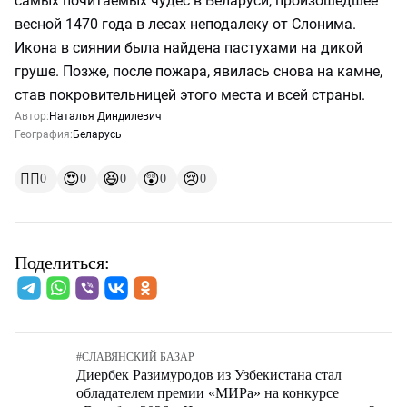
самых почитаемых чудес в Беларуси, произошедшее
весной 1470 года в лесах неподалеку от Слонима.
Икона в сиянии была найдена пастухами на дикой
груше. Позже, после пожара, явилась снова на камне,
став покровительницей этого места и всей страны.
Автор:
Наталья Диндилевич
География:
Беларусь
👍🏻
😍
😆
😲
😢
0
0
0
0
0
Поделиться:
#
СЛАВЯНСКИЙ БАЗАР
Диербек Разимуродов из Узбекистана стал
обладателем премии «МИРа» на конкурсе