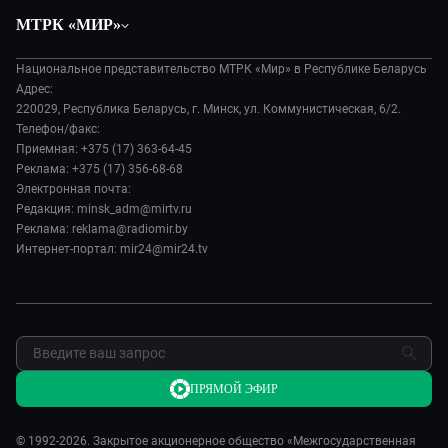
Общество
Вместе
МТРК «МИР»
Экономика
Белорусский стандарт
О филиале
Происшествия
Все как у людей
Национальное представительство МТРК «Мир» в Республике Беларусь
История
Наука и технологии
Адрес:
Вместе выгодно
Руководство
220029, Республика Беларусь, г. Минск, ул. Коммунистическая, 6/2.
Здоровье и медицина
Евразия. Культурно
Телефон/факс:
Лица мира
Авто
Приемная: +375 (17) 363-64-45
Евразия. Регионы
Новости
Реклама: +375 (17) 356-68-68
Культура
Наши иностранцы
Пресса о нас
Электронная почта:
Спорт
Пять причин поехать в...
Редакция: minsk_adm@mirtv.ru
Карьера
Реклама: reklama@radiomir.by
Сделано в Содружестве
Реклама
Интернет-портал: mir24@mir24.tv
Обратная связь
ПРЯМОЙ ЭФИР
© 1992-2026. Закрытое акционерное общество «Межгосударственная