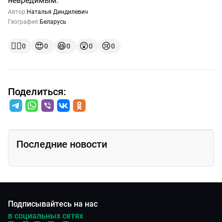
невредимым.
Автор:
Наталья Диндилевич
География:
Беларусь
👍🏻
😍
😆
😲
😢
0
0
0
0
0
Поделиться:
Последние новости
Подписывайтесь на нас
в социальных сетях