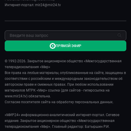
Сделано в Содружестве
Реклама
Интернет-портал: mir24@mir24.tv
Обратная связь
ПРЯМОЙ ЭФИР
© 1992-2026. Закрытое акционерное общество «Межгосударственная
телерадиокомпания «Мир»
Все права на любые материалы, опубликованные на сайте, защищены в
соответствии с российским и международным законодательством об
авторском праве и смежных правах. При любом использовании
материалов МТРК «Мир» ссылка (для сайтов - гиперссылка на
www.mir24.tv) обязательна.
Согласие посетителя сайта на обработку персональных данных.
«МИР24» информационно-аналитический интернет-портал. Сетевое
издание. Закрытое акционерное общество «Межгосударственная
телерадиокомпания «Мир». Главный редактор: Батыршин Р.И.