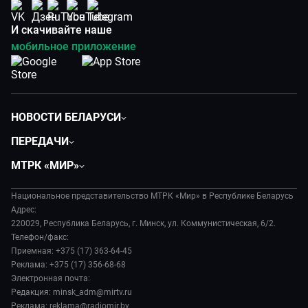
И скачивайте наше
мобильное приложение
НОВОСТИ БЕЛАРУСИ
Политика
ПЕРЕДАЧИ
Общество
Вместе
МТРК «МИР»
Экономика
Белорусский стандарт
О филиале
Происшествия
Все как у людей
Национальное представительство МТРК «Мир» в Республике Беларусь
История
Наука и технологии
Адрес:
Вместе выгодно
Руководство
220029, Республика Беларусь, г. Минск, ул. Коммунистическая, 6/2.
Здоровье и медицина
Евразия. Культурно
Телефон/факс:
Лица мира
Авто
Приемная: +375 (17) 363-64-45
Евразия. Регионы
Новости
Реклама: +375 (17) 356-68-68
Культура
Наши иностранцы
Пресса о нас
Электронная почта:
Спорт
Пять причин поехать в...
Редакция: minsk_adm@mirtv.ru
Карьера
Реклама: reklama@radiomir.by