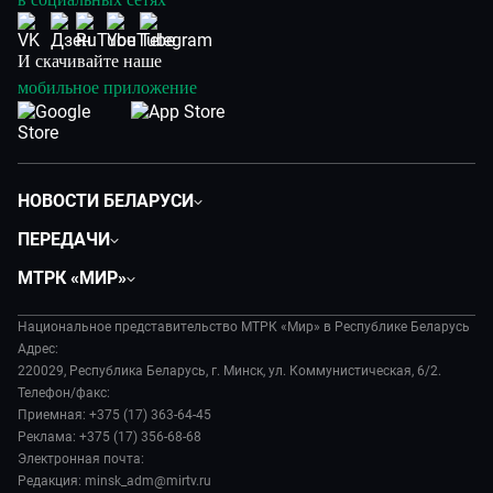
И скачивайте наше
мобильное приложение
НОВОСТИ БЕЛАРУСИ
Политика
ПЕРЕДАЧИ
Общество
Вместе
МТРК «МИР»
Экономика
Белорусский стандарт
О филиале
Происшествия
Все как у людей
Национальное представительство МТРК «Мир» в Республике Беларусь
История
Наука и технологии
Адрес:
Вместе выгодно
Руководство
220029, Республика Беларусь, г. Минск, ул. Коммунистическая, 6/2.
Здоровье и медицина
Евразия. Культурно
Телефон/факс:
Лица мира
Авто
Приемная: +375 (17) 363-64-45
Евразия. Регионы
Новости
Реклама: +375 (17) 356-68-68
Культура
Наши иностранцы
Пресса о нас
Электронная почта:
Спорт
Пять причин поехать в...
Редакция: minsk_adm@mirtv.ru
Карьера