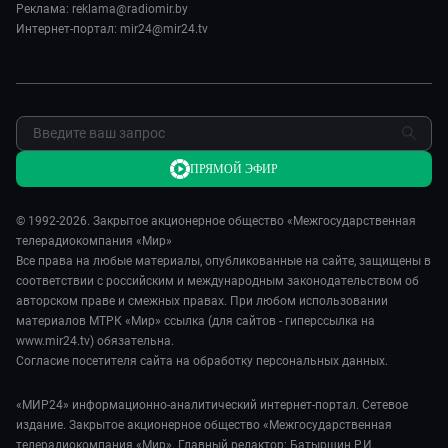
Реклама: reklama@radiomir.by
Сделано в Содружестве
Реклама
Интернет-портал: mir24@mir24.tv
Обратная связь
ПРЯМОЙ ЭФИР
© 1992-2026. Закрытое акционерное общество «Межгосударственная
телерадиокомпания «Мир»
Все права на любые материалы, опубликованные на сайте, защищены в
соответствии с российским и международным законодательством об
авторском праве и смежных правах. При любом использовании
материалов МТРК «Мир» ссылка (для сайтов - гиперссылка на
www.mir24.tv) обязательна.
Согласие посетителя сайта на обработку персональных данных.
«МИР24» информационно-аналитический интернет-портал. Сетевое
издание. Закрытое акционерное общество «Межгосударственная
телерадиокомпания «Мир». Главный редактор: Батыршин Р.И.