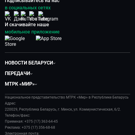
Подписывайтесь на нас
в социальных сетях
И скачивайте наше
мобильное приложение
НОВОСТИ БЕЛАРУСИ
Политика
ПЕРЕДАЧИ
Общество
Вместе
МТРК «МИР»
Экономика
Белорусский стандарт
О филиале
Происшествия
Все как у людей
Национальное представительство МТРК «Мир» в Республике Беларусь
История
Наука и технологии
Адрес:
Вместе выгодно
Руководство
220029, Республика Беларусь, г. Минск, ул. Коммунистическая, 6/2.
Здоровье и медицина
Евразия. Культурно
Телефон/факс:
Лица мира
Авто
Приемная: +375 (17) 363-64-45
Евразия. Регионы
Новости
Реклама: +375 (17) 356-68-68
Культура
Наши иностранцы
Пресса о нас
Электронная почта: