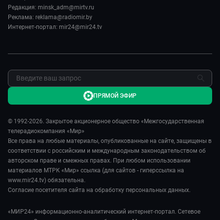
Спорт
Пять причин поехать в...
Редакция: minsk_adm@mirtv.ru
Карьера
Реклама: reklama@radiomir.by
Сделано в Содружестве
Реклама
Интернет-портал: mir24@mir24.tv
Обратная связь
ПРЯМОЙ ЭФИР
© 1992-2026. Закрытое акционерное общество «Межгосударственная
телерадиокомпания «Мир»
Все права на любые материалы, опубликованные на сайте, защищены в
соответствии с российским и международным законодательством об
авторском праве и смежных правах. При любом использовании
материалов МТРК «Мир» ссылка (для сайтов - гиперссылка на
www.mir24.tv) обязательна.
Согласие посетителя сайта на обработку персональных данных.
«МИР24» информационно-аналитический интернет-портал. Сетевое