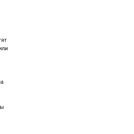
тят
или
за
ры