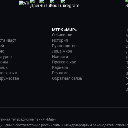
МТРК «МИР»
Н
О филиале
М
стандарт
История
А
ей
Руководство
2
но
Лица мира
у
ьтурно
Новости
Т
ионы
Пресса о нас
П
анцы
Карьера
Р
оехать в...
Реклама
Э
дружестве
Обратная связь
Р
Р
И
венная телерадиокомпания «Мир»
ащищены в соответствии с российским и международным законодательством 