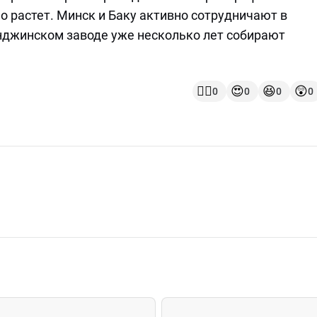
 растет. Минск и Баку активно сотрудничают в
янджинском заводе уже несколько лет собирают
👍🏻
😍
😆
😲
0
0
0
0