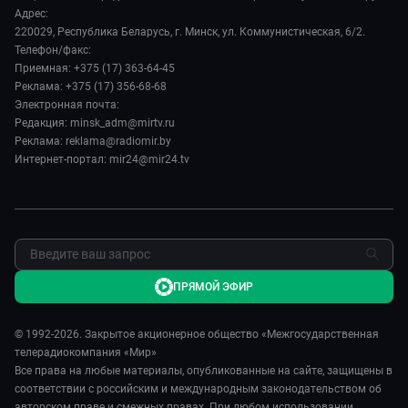
История
Наука и технологии
Адрес:
Вместе выгодно
Руководство
220029, Республика Беларусь, г. Минск, ул. Коммунистическая, 6/2.
Здоровье и медицина
Евразия. Культурно
Телефон/факс:
Лица мира
Авто
Приемная: +375 (17) 363-64-45
Евразия. Регионы
Новости
Реклама: +375 (17) 356-68-68
Культура
Наши иностранцы
Пресса о нас
Электронная почта:
Спорт
Пять причин поехать в...
Редакция: minsk_adm@mirtv.ru
Карьера
Реклама: reklama@radiomir.by
Сделано в Содружестве
Реклама
Интернет-портал: mir24@mir24.tv
Обратная связь
ПРЯМОЙ ЭФИР
© 1992-2026. Закрытое акционерное общество «Межгосударственная
телерадиокомпания «Мир»
Все права на любые материалы, опубликованные на сайте, защищены в
соответствии с российским и международным законодательством об
авторском праве и смежных правах. При любом использовании