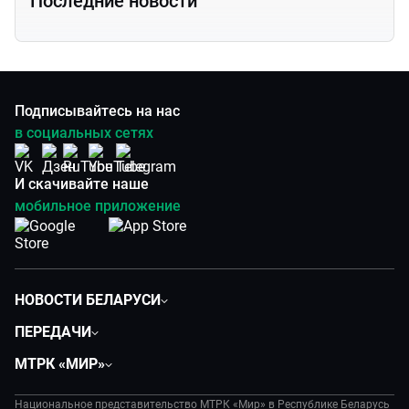
Последние новости
Подписывайтесь на нас
в социальных сетях
И скачивайте наше
мобильное приложение
НОВОСТИ БЕЛАРУСИ
Политика
ПЕРЕДАЧИ
Общество
Вместе
МТРК «МИР»
Экономика
Белорусский стандарт
О филиале
Происшествия
Все как у людей
Национальное представительство МТРК «Мир» в Республике Беларусь