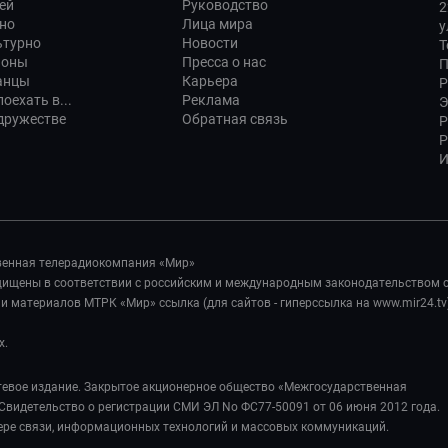
ей
Руководство
2
но
Лица мира
у
ьтурно
Новости
Т
ионы
Пресса о нас
П
анцы
Карьера
Р
оехать в...
Реклама
Э
дружестве
Обратная связь
Р
Р
И
венная телерадиокомпания «Мир»
ащищены в соответствии с российским и международным законодательством 
 материалов МТРК «Мир» ссылка (для сайтов - гиперссылка на www.mir24.tv
х.
евое издание. Закрытое акционерное общество «Межгосударственная
Свидетельство о регистрации СМИ ЭЛ No ФС77-50091 от 06 июня 2012 года.
ере связи, информационных технологий и массовых коммуникаций.