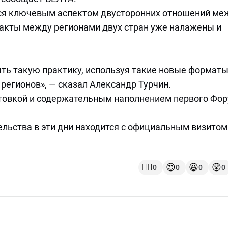
ся ключевым аспектом двусторонних отношений ме
акты между регионами двух стран уже налажены и
ь такую практику, используя такие новые формат
регионов», — сказал Александр Турчин.
отовкой и содержательным наполнением первого Фо
ельства в эти дни находится с официальным визитом
👍🏻
😍
😆
😲
0
0
0
0