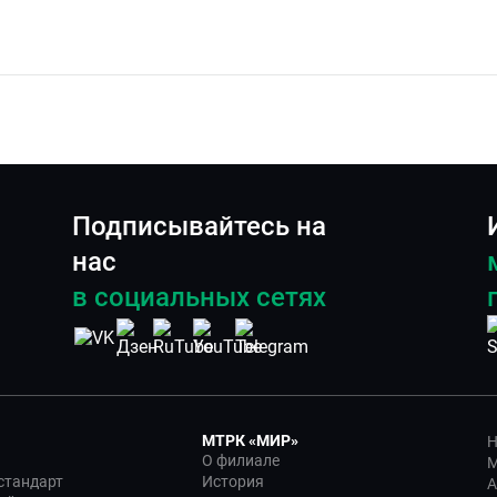
Подписывайтесь на
нас
в социальных сетях
МТРК «МИР»
Н
О филиале
М
стандарт
История
А