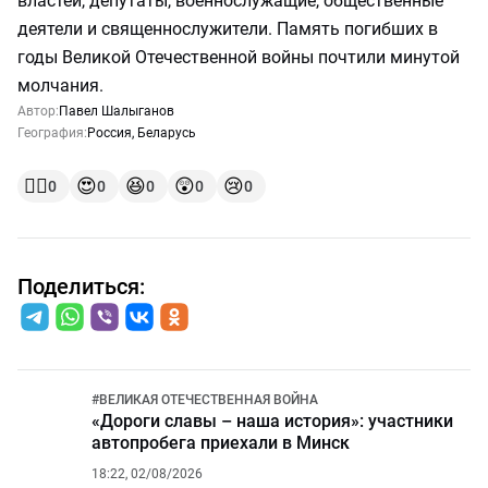
властей, депутаты, военнослужащие, общественные
деятели и священнослужители. Память погибших в
годы Великой Отечественной войны почтили минутой
молчания.
Автор:
Павел Шалыганов
География:
Россия
,
Беларусь
👍🏻
😍
😆
😲
😢
0
0
0
0
0
Поделиться:
#
ВЕЛИКАЯ ОТЕЧЕСТВЕННАЯ ВОЙНА
«Дороги славы – наша история»: участники
автопробега приехали в Минск
18:22, 02/08/2026