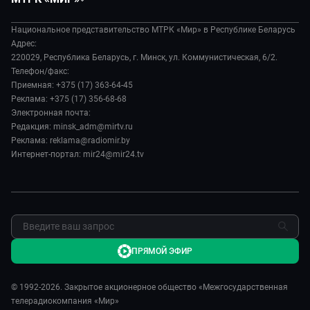
Экономика
Белорусский стандарт
О филиале
Происшествия
Все как у людей
Национальное представительство МТРК «Мир» в Республике Беларусь
История
Наука и технологии
Адрес:
Вместе выгодно
Руководство
220029, Республика Беларусь, г. Минск, ул. Коммунистическая, 6/2.
Здоровье и медицина
Евразия. Культурно
Телефон/факс:
Лица мира
Авто
Приемная: +375 (17) 363-64-45
Евразия. Регионы
Новости
Реклама: +375 (17) 356-68-68
Культура
Наши иностранцы
Пресса о нас
Электронная почта:
Спорт
Пять причин поехать в...
Редакция: minsk_adm@mirtv.ru
Карьера
Реклама: reklama@radiomir.by
Сделано в Содружестве
Реклама
Интернет-портал: mir24@mir24.tv
Обратная связь
ПРЯМОЙ ЭФИР
© 1992-2026. Закрытое акционерное общество «Межгосударственная
телерадиокомпания «Мир»