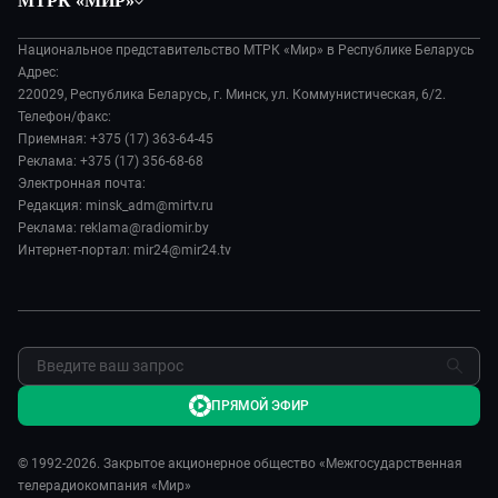
МТРК «МИР»
Экономика
Белорусский стандарт
О филиале
Происшествия
Все как у людей
Национальное представительство МТРК «Мир» в Республике Беларусь
История
Наука и технологии
Адрес:
Вместе выгодно
Руководство
220029, Республика Беларусь, г. Минск, ул. Коммунистическая, 6/2.
Здоровье и медицина
Евразия. Культурно
Телефон/факс:
Лица мира
Авто
Приемная: +375 (17) 363-64-45
Евразия. Регионы
Новости
Реклама: +375 (17) 356-68-68
Культура
Наши иностранцы
Пресса о нас
Электронная почта:
Спорт
Пять причин поехать в...
Редакция: minsk_adm@mirtv.ru
Карьера
Реклама: reklama@radiomir.by
Сделано в Содружестве
Реклама
Интернет-портал: mir24@mir24.tv
Обратная связь
ПРЯМОЙ ЭФИР
© 1992-2026. Закрытое акционерное общество «Межгосударственная
телерадиокомпания «Мир»