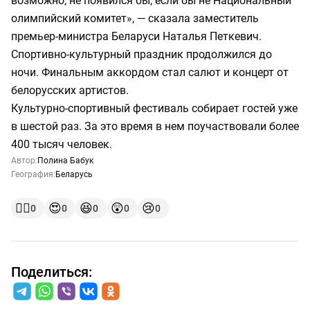
возможно, не появился бы, если бы не Национальный
олимпийский комитет», — сказала заместитель
премьер-министра Беларуси Наталья Петкевич.
Спортивно-культурный праздник продолжился до
ночи. Финальным аккордом стал салют и концерт от
белорусских артистов.
Культурно-спортивный фестиваль собирает гостей уже
в шестой раз. За это время в нем поучаствовали более
400 тысяч человек.
Автор:
Полина Бабук
География:
Беларусь
👍🏻
😍
😆
😲
😢
0
0
0
0
0
Поделиться: