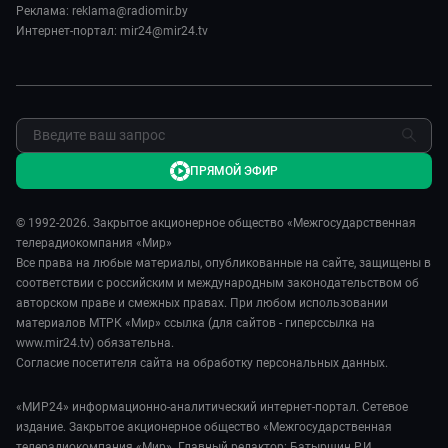
Реклама: reklama@radiomir.by
Сделано в Содружестве
Реклама
Интернет-портал: mir24@mir24.tv
Обратная связь
ПРЯМОЙ ЭФИР
© 1992-2026. Закрытое акционерное общество «Межгосударственная
телерадиокомпания «Мир»
Все права на любые материалы, опубликованные на сайте, защищены в
соответствии с российским и международным законодательством об
авторском праве и смежных правах. При любом использовании
материалов МТРК «Мир» ссылка (для сайтов - гиперссылка на
www.mir24.tv) обязательна.
Согласие посетителя сайта на обработку персональных данных.
«МИР24» информационно-аналитический интернет-портал. Сетевое
издание. Закрытое акционерное общество «Межгосударственная
телерадиокомпания «Мир». Главный редактор: Батыршин Р.И.