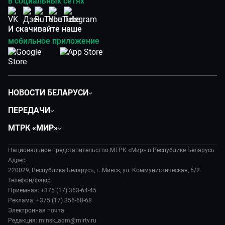
в социальных сетях
И скачивайте наше
мобильное приложение
НОВОСТИ БЕЛАРУСИ
Политика
ПЕРЕДАЧИ
Общество
Вместе
МТРК «МИР»
Экономика
Белорусский стандарт
О филиале
Происшествия
Все как у людей
Национальное представительство МТРК «Мир» в Республике Беларусь
История
Наука и технологии
Адрес:
Вместе выгодно
Руководство
220029, Республика Беларусь, г. Минск, ул. Коммунистическая, 6/2.
Здоровье и медицина
Евразия. Культурно
Телефон/факс:
Лица мира
Авто
Приемная: +375 (17) 363-64-45
Евразия. Регионы
Новости
Реклама: +375 (17) 356-68-68
Культура
Наши иностранцы
Пресса о нас
Электронная почта:
Спорт
Пять причин поехать в...
Редакция: minsk_adm@mirtv.ru
Карьера