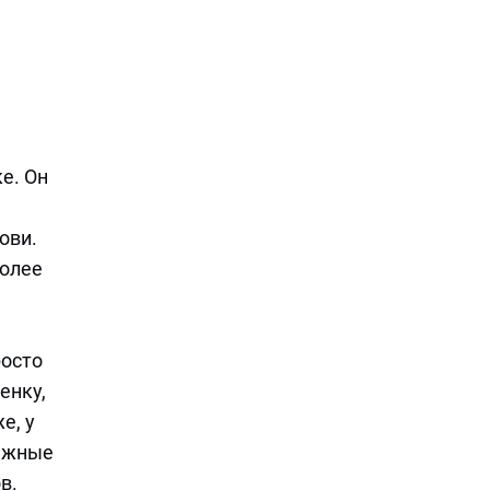
е. Он
ови.
более
росто
енку,
е, у
важные
в.