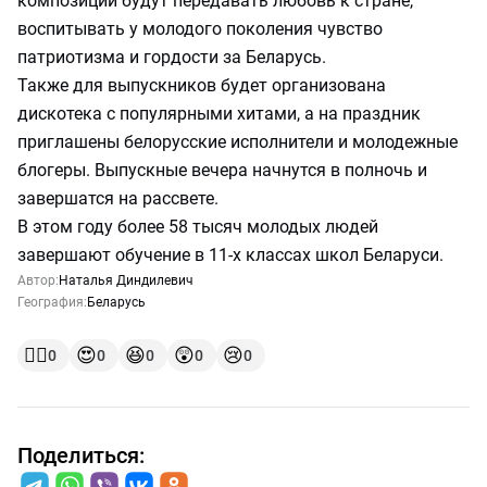
композиции будут передавать любовь к стране,
воспитывать у молодого поколения чувство
патриотизма и гордости за Беларусь.
Также для выпускников будет организована
дискотека с популярными хитами, а на праздник
приглашены белорусские исполнители и молодежные
блогеры. Выпускные вечера начнутся в полночь и
завершатся на рассвете.
В этом году более 58 тысяч молодых людей
завершают обучение в 11-х классах школ Беларуси.
Автор:
Наталья Диндилевич
География:
Беларусь
👍🏻
😍
😆
😲
😢
0
0
0
0
0
Поделиться: