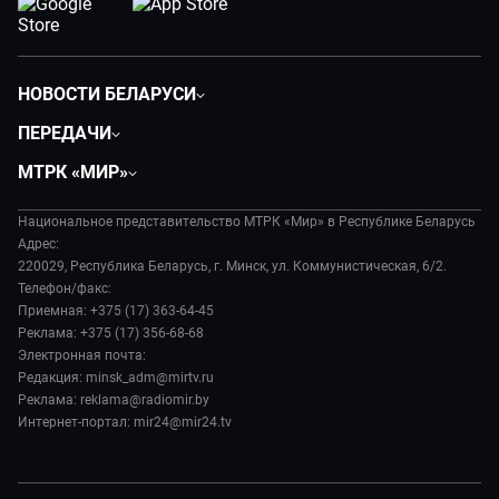
НОВОСТИ БЕЛАРУСИ
Политика
ПЕРЕДАЧИ
Общество
Вместе
МТРК «МИР»
Экономика
Белорусский стандарт
О филиале
Происшествия
Все как у людей
Национальное представительство МТРК «Мир» в Республике Беларусь
История
Наука и технологии
Адрес:
Вместе выгодно
Руководство
220029, Республика Беларусь, г. Минск, ул. Коммунистическая, 6/2.
Здоровье и медицина
Евразия. Культурно
Телефон/факс:
Лица мира
Авто
Приемная: +375 (17) 363-64-45
Евразия. Регионы
Новости
Реклама: +375 (17) 356-68-68
Культура
Наши иностранцы
Пресса о нас
Электронная почта:
Спорт
Пять причин поехать в...
Редакция: minsk_adm@mirtv.ru
Карьера
Реклама: reklama@radiomir.by
Сделано в Содружестве
Реклама
Интернет-портал: mir24@mir24.tv
Обратная связь