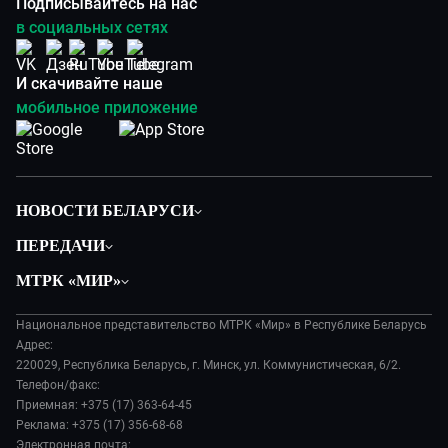
Подписывайтесь на нас
в социальных сетях
И скачивайте наше
мобильное приложение
НОВОСТИ БЕЛАРУСИ
Политика
ПЕРЕДАЧИ
Общество
Вместе
МТРК «МИР»
Экономика
Белорусский стандарт
О филиале
Происшествия
Все как у людей
Национальное представительство МТРК «Мир» в Республике Беларусь
История
Наука и технологии
Адрес:
Вместе выгодно
Руководство
220029, Республика Беларусь, г. Минск, ул. Коммунистическая, 6/2.
Здоровье и медицина
Евразия. Культурно
Телефон/факс:
Лица мира
Авто
Приемная: +375 (17) 363-64-45
Евразия. Регионы
Новости
Реклама: +375 (17) 356-68-68
Культура
Наши иностранцы
Пресса о нас
Электронная почта: