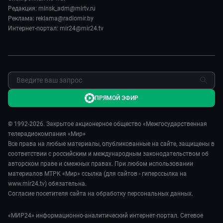
Спорт
Пять причин поехать в...
Редакция: minsk_adm@mirtv.ru
Карьера
Реклама: reklama@radiomir.by
Сделано в Содружестве
Реклама
Интернет-портал: mir24@mir24.tv
Обратная связь
ПРЯМОЙ ЭФИР
© 1992-2026. Закрытое акционерное общество «Межгосударственная
телерадиокомпания «Мир»
Все права на любые материалы, опубликованные на сайте, защищены в
соответствии с российским и международным законодательством об
авторском праве и смежных правах. При любом использовании
материалов МТРК «Мир» ссылка (для сайтов - гиперссылка на
www.mir24.tv) обязательна.
Согласие посетителя сайта на обработку персональных данных.
«МИР24» информационно-аналитический интернет-портал. Сетевое