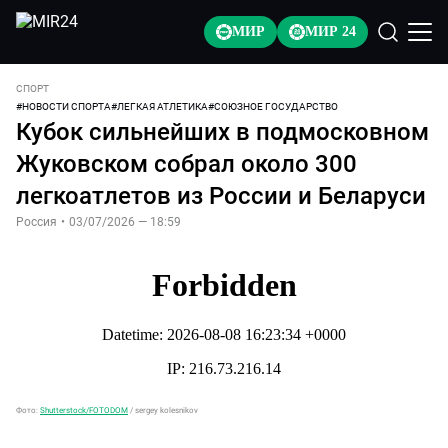
МИР
МИР 24
СПОРТ
#
НОВОСТИ СПОРТА
#
ЛЕГКАЯ АТЛЕТИКА
#
СОЮЗНОЕ ГОСУДАРСТВО
Кубок сильнейших в подмосковном
Жуковском собрал около 300
легкоатлетов из России и Беларуси
Россия
•
03/07/2026 — 18:59
Фото:
Shutterstock/FOTODOM
/
sergey kolesnikov