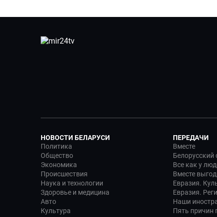
НОВОСТИ БЕЛАРУСИ
ПЕРЕДАЧИ
Политика
Вместе
Общество
Белорусский 
Экономика
Все как у люд
Происшествия
Вместе выгод
Наука и технологии
Евразия. Кул
Здоровье и медицина
Евразия. Рег
Авто
Наши иностр
Культура
Пять причин п