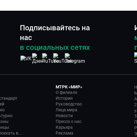
Подписывайтесь на
нас
в социальных сетях
МТРК «МИР»
Н
О филиале
М
стандарт
История
А
ей
Руководство
2
но
Лица мира
у
ьтурно
Новости
Т
ионы
Пресса о нас
П
анцы
Карьера
Р
оехать в...
Реклама
Э