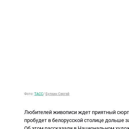
Фото:
ТАСС
/
Булкин Сергей
Любителей живописи ждет приятный сюрп
пробудет в белорусской столице дольше з
Об этом рассказали в Национальном худо