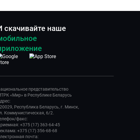
И скачивайте наше
мобильное
приложение
ациональное представительство
ТРК «Мир» в Республике Беларусь
дрес:
20029, Республика Беларусь, г. Минск,
л. Коммунистическая, 6/2.
елефон/факс:
риемная: +375 (17) 363-64-45
еклама: +375 (17) 356-68-68
лектронная почта: