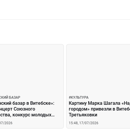
СКИЙ БАЗАР
#
КУЛЬТУРА
ский базар в Витебске»:
Картину Марка Шагала «Н
онцерт Союзного
городом» привезли в Витеб
ства, конкурс молодых
Третьяковки
ителей и народные гуляния
/07/2026
15:48, 17/07/2026
ятках площадок