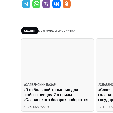
СЮЖЕТ
КУЛЬТУРА И ИСКУССТВО
#
СЛАВЯНСКИЙ БАЗАР
#
СЛАВЯН
«Это большой трамплин для
«Славян
любого певца». За призы
гала-к
«Славянского базара» поборются
государ
19 молодых исполнителей
исполн
21:05, 18/07/2026
12:41, 18
на дес