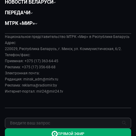
НОВОСТИ БЕЛАРУСИ
Политика
ПЕРЕДАЧИ
Общество
Вместе
МТРК «МИР»
Экономика
Белорусский стандарт
О филиале
Происшествия
Все как у людей
Национальное представительство МТРК «Мир» в Республике Беларусь
История
Наука и технологии
Адрес:
Вместе выгодно
Руководство
220029, Республика Беларусь, г. Минск, ул. Коммунистическая, 6/2.
Здоровье и медицина
Евразия. Культурно
Телефон/факс:
Лица мира
Авто
Приемная: +375 (17) 363-64-45
Евразия. Регионы
Новости
Реклама: +375 (17) 356-68-68
Культура
Наши иностранцы
Пресса о нас
Электронная почта:
Спорт
Пять причин поехать в...
Редакция: minsk_adm@mirtv.ru
Карьера
Реклама: reklama@radiomir.by
Сделано в Содружестве
Реклама
Интернет-портал: mir24@mir24.tv
Обратная связь
ПРЯМОЙ ЭФИР