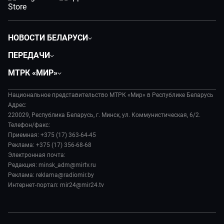
НОВОСТИ БЕЛАРУСИ
Политика
ПЕРЕДАЧИ
Общество
Вместе
МТРК «МИР»
Экономика
Белорусский стандарт
О филиале
Происшествия
Все как у людей
Национальное представительство МТРК «Мир» в Республике Беларусь
История
Наука и технологии
Адрес:
Вместе выгодно
Руководство
220029, Республика Беларусь, г. Минск, ул. Коммунистическая, 6/2.
Здоровье и медицина
Евразия. Культурно
Телефон/факс:
Лица мира
Авто
Приемная: +375 (17) 363-64-45
Евразия. Регионы
Новости
Реклама: +375 (17) 356-68-68
Культура
Наши иностранцы
Пресса о нас
Электронная почта:
Спорт
Пять причин поехать в...
Редакция: minsk_adm@mirtv.ru
Карьера
Реклама: reklama@radiomir.by
Сделано в Содружестве
Реклама
Интернет-портал: mir24@mir24.tv
Обратная связь