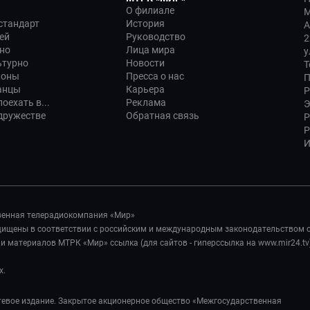
О филиале
М
стандарт
История
А
ей
Руководство
2
но
Лица мира
у
ьтурно
Новости
Т
ионы
Пресса о нас
П
анцы
Карьера
Р
оехать в...
Реклама
Э
дружестве
Обратная связь
Р
Р
И
венная телерадиокомпания «Мир»
ащищены в соответствии с российским и международным законодательством 
 материалов МТРК «Мир» ссылка (для сайтов - гиперссылка на www.mir24.tv
х.
евое издание. Закрытое акционерное общество «Межгосударственная