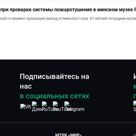
 при проверке системы пожаротушения в минском музее 
акой-то момент произошел выход углекислого газа. 67-летний сотрудник муз
Подписывайтесь на
нас
в социальных сетях
МТРК «МИР»
Н