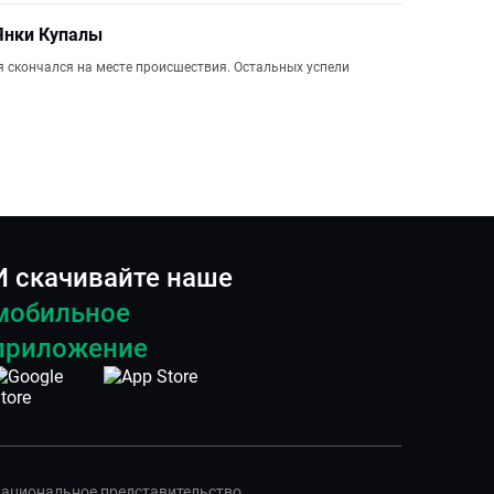
Янки Купалы
ея скончался на месте происшествия. Остальных успели
И скачивайте наше
мобильное
приложение
ациональное представительство