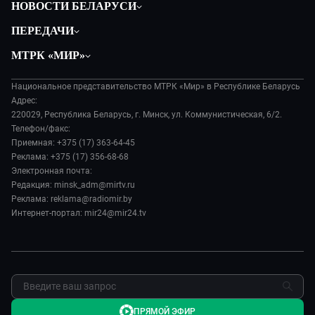
НОВОСТИ БЕЛАРУСИ
Политика
ПЕРЕДАЧИ
Общество
Вместе
МТРК «МИР»
Экономика
Белорусский стандарт
О филиале
Происшествия
Все как у людей
Национальное представительство МТРК «Мир» в Республике Беларусь
История
Наука и технологии
Адрес:
Вместе выгодно
Руководство
220029, Республика Беларусь, г. Минск, ул. Коммунистическая, 6/2.
Здоровье и медицина
Евразия. Культурно
Телефон/факс:
Лица мира
Авто
Приемная: +375 (17) 363-64-45
Евразия. Регионы
Новости
Реклама: +375 (17) 356-68-68
Культура
Наши иностранцы
Пресса о нас
Электронная почта:
Спорт
Пять причин поехать в...
Редакция: minsk_adm@mirtv.ru
Карьера
Реклама: reklama@radiomir.by
Сделано в Содружестве
Реклама
Интернет-портал: mir24@mir24.tv
Обратная связь
ПРЯМОЙ ЭФИР