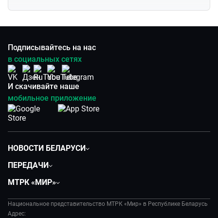
Подписывайтесь на нас
в социальных сетях
И скачивайте наше
мобильное приложение
НОВОСТИ БЕЛАРУСИ
Политика
ПЕРЕДАЧИ
Общество
Вместе
МТРК «МИР»
Экономика
Белорусский стандарт
О филиале
Происшествия
Все как у людей
Национальное представительство МТРК «Мир» в Республике Беларусь
История
Наука и технологии
Адрес:
Вместе выгодно