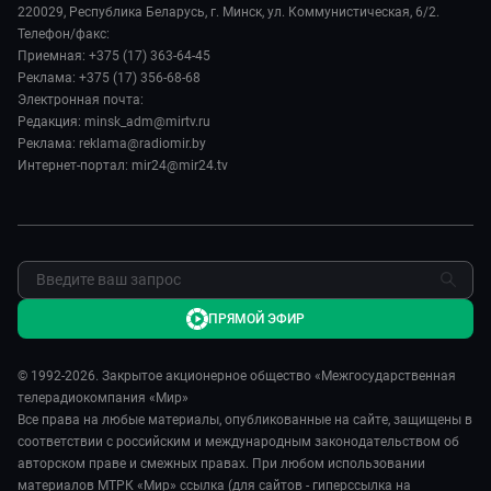
Руководство
220029, Республика Беларусь, г. Минск, ул. Коммунистическая, 6/2.
Здоровье и медицина
Евразия. Культурно
Телефон/факс:
Лица мира
Авто
Приемная: +375 (17) 363-64-45
Евразия. Регионы
Новости
Реклама: +375 (17) 356-68-68
Культура
Наши иностранцы
Пресса о нас
Электронная почта:
Спорт
Пять причин поехать в...
Редакция: minsk_adm@mirtv.ru
Карьера
Реклама: reklama@radiomir.by
Сделано в Содружестве
Реклама
Интернет-портал: mir24@mir24.tv
Обратная связь
ПРЯМОЙ ЭФИР
© 1992-2026. Закрытое акционерное общество «Межгосударственная
телерадиокомпания «Мир»
Все права на любые материалы, опубликованные на сайте, защищены в
соответствии с российским и международным законодательством об
авторском праве и смежных правах. При любом использовании
материалов МТРК «Мир» ссылка (для сайтов - гиперссылка на