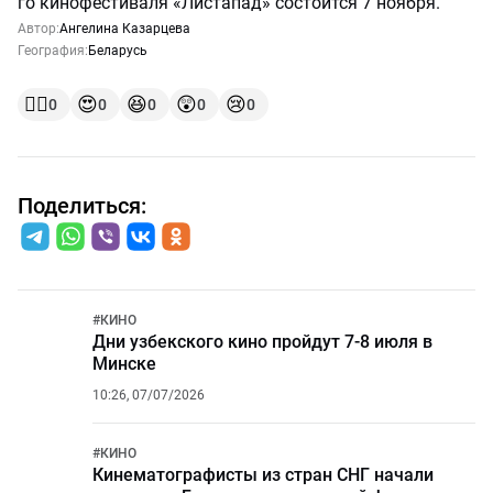
го кинофестиваля «Листапад» состоится 7 ноября.
Автор:
Ангелина Казарцева
География:
Беларусь
👍🏻
😍
😆
😲
😢
0
0
0
0
0
Поделиться:
#
КИНО
Дни узбекского кино пройдут 7-8 июля в
Минске
10:26, 07/07/2026
#
КИНО
Кинематографисты из стран СНГ начали