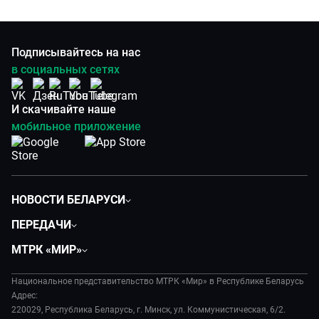
Подписывайтесь на нас
в социальных сетях
И скачивайте наше
мобильное приложение
НОВОСТИ БЕЛАРУСИ
Политика
ПЕРЕДАЧИ
Общество
Вместе
МТРК «МИР»
Экономика
Белорусский стандарт
О филиале
Происшествия
Все как у людей
Национальное представительство МТРК «Мир» в Республике Беларусь
История
Наука и технологии
Адрес:
Вместе выгодно
Руководство
220029, Республика Беларусь, г. Минск, ул. Коммунистическая, 6/2.
Здоровье и медицина