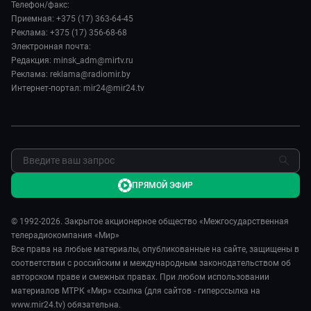
Евразия. Культурно
Телефон/факс:
Лица мира
Авто
Приемная: +375 (17) 363-64-45
Евразия. Регионы
Новости
Реклама: +375 (17) 356-68-68
Культура
Наши иностранцы
Пресса о нас
Электронная почта:
Спорт
Пять причин поехать в...
Редакция: minsk_adm@mirtv.ru
Карьера
Реклама: reklama@radiomir.by
Сделано в Содружестве
Реклама
Интернет-портал: mir24@mir24.tv
Обратная связь
ПРЯМОЙ ЭФИР
© 1992-2026. Закрытое акционерное общество «Межгосударственная
телерадиокомпания «Мир»
Все права на любые материалы, опубликованные на сайте, защищены в
соответствии с российским и международным законодательством об
авторском праве и смежных правах. При любом использовании
материалов МТРК «Мир» ссылка (для сайтов - гиперссылка на
www.mir24.tv) обязательна.