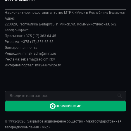
Экономика
Белорусский стандарт
О филиале
Происшествия
Все как у людей
Национальное представительство МТРК «Мир» в Республике Беларусь
История
Наука и технологии
Адрес:
Вместе выгодно
Руководство
220029, Республика Беларусь, г. Минск, ул. Коммунистическая, 6/2.
Здоровье и медицина
Евразия. Культурно
Телефон/факс:
Лица мира
Авто
Приемная: +375 (17) 363-64-45
Евразия. Регионы
Новости
Реклама: +375 (17) 356-68-68
Культура
Наши иностранцы
Пресса о нас
Электронная почта:
Спорт
Пять причин поехать в...
Редакция: minsk_adm@mirtv.ru
Карьера
Реклама: reklama@radiomir.by
Сделано в Содружестве
Реклама
Интернет-портал: mir24@mir24.tv
Обратная связь
ПРЯМОЙ ЭФИР
© 1992-2026. Закрытое акционерное общество «Межгосударственная
телерадиокомпания «Мир»