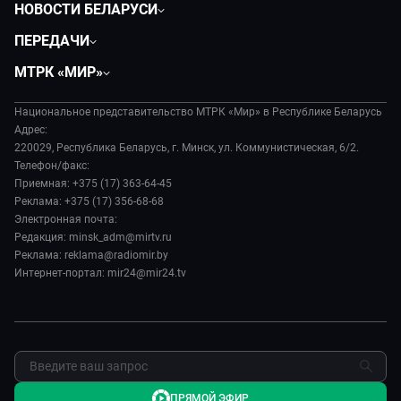
НОВОСТИ БЕЛАРУСИ
Политика
ПЕРЕДАЧИ
Общество
Вместе
МТРК «МИР»
Экономика
Белорусский стандарт
О филиале
Происшествия
Все как у людей
Национальное представительство МТРК «Мир» в Республике Беларусь
История
Наука и технологии
Адрес:
Вместе выгодно
Руководство
220029, Республика Беларусь, г. Минск, ул. Коммунистическая, 6/2.
Здоровье и медицина
Евразия. Культурно
Телефон/факс:
Лица мира
Авто
Приемная: +375 (17) 363-64-45
Евразия. Регионы
Новости
Реклама: +375 (17) 356-68-68
Культура
Наши иностранцы
Пресса о нас
Электронная почта:
Спорт
Пять причин поехать в...
Редакция: minsk_adm@mirtv.ru
Карьера
Реклама: reklama@radiomir.by
Сделано в Содружестве
Реклама
Интернет-портал: mir24@mir24.tv
Обратная связь
ПРЯМОЙ ЭФИР