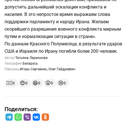
допустить дальнейшей эскалации конфликта и
насилия. В это непростое время выражаем слова
поддержки парламенту и народу Ирана. Желаем
скорейшего разрешения военного конфликта мирным
путем и нормализации ситуации в стране».
По данным Красного Полумесяца, в результате ударов
США и Израиля по Ирану погибли более 200 человек.
Автор:
Татьяна Ларионова
География:
Беларусь
Персоны:
Игорь Сергеенко
,
Олег Гайдукевич
👍🏻
😍
😆
😲
😢
0
0
0
0
0
Поделиться: