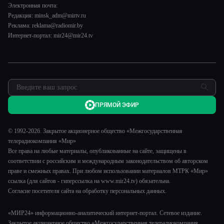
Наши иностранцы
Пресса о нас
Электронная почта:
Спорт
Пять причин поехать в...
Редакция: minsk_adm@mirtv.ru
Карьера
Реклама: reklama@radiomir.by
Сделано в Содружестве
Реклама
Интернет-портал: mir24@mir24.tv
Обратная связь
ПРЯМОЙ ЭФИР
© 1992-2026. Закрытое акционерное общество «Межгосударственная
телерадиокомпания «Мир»
Все права на любые материалы, опубликованные на сайте, защищены в
соответствии с российским и международным законодательством об авторском
праве и смежных правах. При любом использовании материалов МТРК «Мир»
ссылка (для сайтов - гиперссылка на www.mir24.tv) обязательна.
Согласие посетителя сайта на обработку персональных данных.
«МИР24» информационно-аналитический интернет-портал. Сетевое издание.
Закрытое акционерное общество «Межгосударственная телерадиокомпания