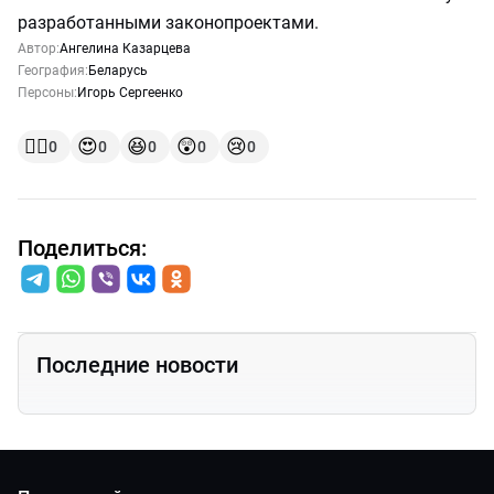
разработанными законопроектами.
Автор:
Ангелина Казарцева
География:
Беларусь
Персоны:
Игорь Сергеенко
👍🏻
😍
😆
😲
😢
0
0
0
0
0
Поделиться:
Последние новости