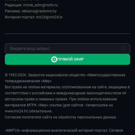
Спорт
Пять причин поехать в...
Редакция: minsk_adm@mirtv.ru
Карьера
Реклама: reklama@radiomir.by
Сделано в Содружестве
Реклама
Интернет-портал: mir24@mir24.tv
Обратная связь
ПРЯМОЙ ЭФИР
© 1992-2026. Закрытое акционерное общество «Межгосударственная
телерадиокомпания «Мир»
Все права на любые материалы, опубликованные на сайте, защищены в
соответствии с российским и международным законодательством об
авторском праве и смежных правах. При любом использовании
материалов МТРК «Мир» ссылка (для сайтов - гиперссылка на
www.mir24.tv) обязательна.
Согласие посетителя сайта на обработку персональных данных.
«МИР24» информационно-аналитический интернет-портал. Сетевое