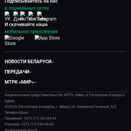
Подписывайтесь на нас
в социальных сетях
И скачивайте наше
мобильное приложение
НОВОСТИ БЕЛАРУСИ
Политика
ПЕРЕДАЧИ
Общество
Вместе
МТРК «МИР»
Экономика
Белорусский стандарт
О филиале
Происшествия
Все как у людей
Национальное представительство МТРК «Мир» в Республике Беларусь
История
Наука и технологии
Адрес:
Вместе выгодно
Руководство
220029, Республика Беларусь, г. Минск, ул. Коммунистическая, 6/2.
Здоровье и медицина
Евразия. Культурно
Телефон/факс:
Лица мира
Авто
Приемная: +375 (17) 363-64-45
Евразия. Регионы
Новости
Реклама: +375 (17) 356-68-68
Культура
Наши иностранцы
Пресса о нас
Электронная почта: