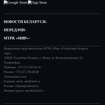
НОВОСТИ БЕЛАРУСИ
Политика
ПЕРЕДАЧИ
Общество
Вместе
МТРК «МИР»
Экономика
Белорусский стандарт
О филиале
Происшествия
Все как у людей
Национальное представительство МТРК «Мир» в Республике Беларусь
История
Наука и технологии
Адрес:
Вместе выгодно
Руководство
220029, Республика Беларусь, г. Минск, ул. Коммунистическая, 6/2.
Здоровье и медицина
Евразия. Культурно
Телефон/факс:
Лица мира
Авто
Приемная: +375 (17) 363-64-45
Евразия. Регионы
Новости
Реклама: +375 (17) 356-68-68
Культура
Наши иностранцы
Пресса о нас
Электронная почта:
Спорт
Пять причин поехать в...
Редакция: minsk_adm@mirtv.ru
Карьера
Реклама: reklama@radiomir.by
Сделано в Содружестве
Реклама
Интернет-портал: mir24@mir24.tv
Обратная связь