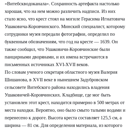
«Витебскводоканала». Сохранность артефакта настолько
хорошая, что на нем можно различить надписи. Из них
стало ясно, что крест стоял на могиле Герасима Игнатовича
Ушаковича-Коровчинского. Минский специалист, которому
сотрудники музея передали фотографии, определил по
буквенным обозначениям, что год на кресте — 1639. Он
также сообщил, что Ушаковичи-Коровчинские были
панцирными дворянами, и их имена встречаются в
письменных источниках XVI-XVII веков.
По словам ученого секретаря областного музея Валерия
Шишанова, в XVII веке в нынешнем Задубровском
сельсовете Витебского района находились владения
Ушаковичей-Коровчинских. Кладбище, где мог быть
установлен этот крест, находится примерно в 500 метрах от
места находки. Вероятно, оно было смыто талыми водами и
перенесено к дороге. Высота креста составляет 125,5 см, а
ширина — 81 см. Для определения материала, из которого