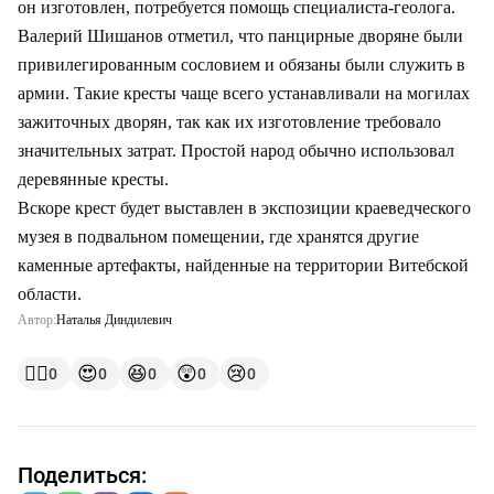
он изготовлен, потребуется помощь специалиста-геолога.
Валерий Шишанов отметил, что панцирные дворяне были
привилегированным сословием и обязаны были служить в
армии. Такие кресты чаще всего устанавливали на могилах
зажиточных дворян, так как их изготовление требовало
значительных затрат. Простой народ обычно использовал
деревянные кресты.
Вскоре крест будет выставлен в экспозиции краеведческого
музея в подвальном помещении, где хранятся другие
каменные артефакты, найденные на территории Витебской
области.
Автор:
Наталья Диндилевич
👍🏻
😍
😆
😲
😢
0
0
0
0
0
Поделиться: