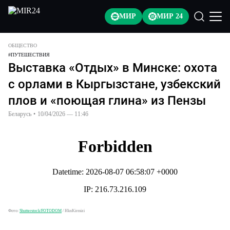
МИР
МИР 24
ОБЩЕСТВО
#
ПУТЕШЕСТВИЯ
Выставка «Отдых» в Минске: охота
с орлами в Кыргызстане, узбекский
плов и «поющая глина» из Пензы
Беларусь
•
10/04/2026 — 11:46
Фото:
Shutterstock/FOTODOM
/
HknKirmizi