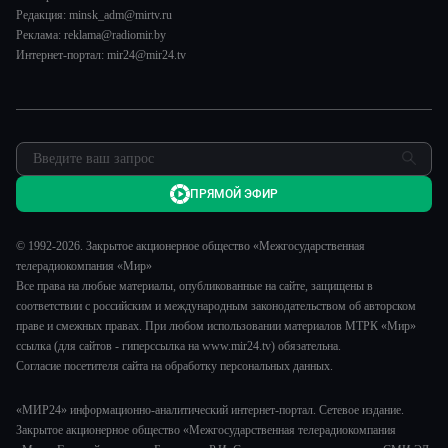
Спорт
Пять причин поехать в...
Редакция: minsk_adm@mirtv.ru
Карьера
Реклама: reklama@radiomir.by
Сделано в Содружестве
Реклама
Интернет-портал: mir24@mir24.tv
Обратная связь
ПРЯМОЙ ЭФИР
© 1992-2026. Закрытое акционерное общество «Межгосударственная
телерадиокомпания «Мир»
Все права на любые материалы, опубликованные на сайте, защищены в
соответствии с российским и международным законодательством об авторском
праве и смежных правах. При любом использовании материалов МТРК «Мир»
ссылка (для сайтов - гиперссылка на www.mir24.tv) обязательна.
Согласие посетителя сайта на обработку персональных данных.
«МИР24» информационно-аналитический интернет-портал. Сетевое издание.
Закрытое акционерное общество «Межгосударственная телерадиокомпания