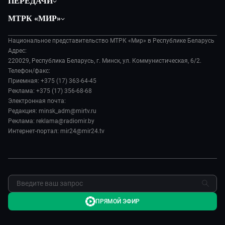
ПЕРЕДАЧИ
Общество
Вместе
МТРК «МИР»
Экономика
Белорусский стандарт
О филиале
Происшествия
Все как у людей
Национальное представительство МТРК «Мир» в Республике Беларусь
История
Наука и технологии
Адрес:
Вместе выгодно
Руководство
220029, Республика Беларусь, г. Минск, ул. Коммунистическая, 6/2.
Здоровье и медицина
Евразия. Культурно
Телефон/факс:
Лица мира
Авто
Приемная: +375 (17) 363-64-45
Евразия. Регионы
Новости
Реклама: +375 (17) 356-68-68
Культура
Наши иностранцы
Пресса о нас
Электронная почта:
Спорт
Пять причин поехать в...
Редакция: minsk_adm@mirtv.ru
Карьера
Реклама: reklama@radiomir.by
Сделано в Содружестве
Реклама
Интернет-портал: mir24@mir24.tv
Обратная связь
ПРЯМОЙ ЭФИР