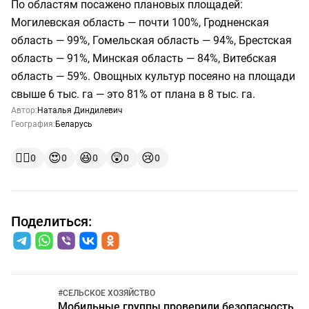
По областям посажено плановых площадей:
Могилевская область — почти 100%, Гродненская
область — 99%, Гомельская область — 94%, Брестская
область — 91%, Минская область — 84%, Витебская
область — 59%. Овощных культур посеяно на площади
свыше 6 тыс. га — это 81% от плана в 8 тыс. га.
Автор:
Наталья Диндилевич
География:
Беларусь
👍🏻
😍
😆
😲
😢
0
0
0
0
0
Поделиться:
#
СЕЛЬСКОЕ ХОЗЯЙСТВО
Мобильные группы проверили безопасность