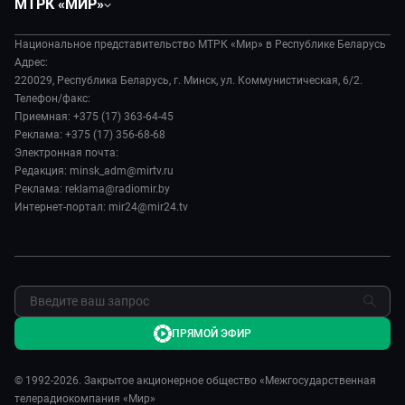
МТРК «МИР»
Экономика
Белорусский стандарт
О филиале
Происшествия
Все как у людей
Национальное представительство МТРК «Мир» в Республике Беларусь
История
Наука и технологии
Адрес:
Вместе выгодно
Руководство
220029, Республика Беларусь, г. Минск, ул. Коммунистическая, 6/2.
Здоровье и медицина
Евразия. Культурно
Телефон/факс:
Лица мира
Авто
Приемная: +375 (17) 363-64-45
Евразия. Регионы
Новости
Реклама: +375 (17) 356-68-68
Культура
Наши иностранцы
Пресса о нас
Электронная почта:
Спорт
Пять причин поехать в...
Редакция: minsk_adm@mirtv.ru
Карьера
Реклама: reklama@radiomir.by
Сделано в Содружестве
Реклама
Интернет-портал: mir24@mir24.tv
Обратная связь
ПРЯМОЙ ЭФИР
© 1992-2026. Закрытое акционерное общество «Межгосударственная
телерадиокомпания «Мир»