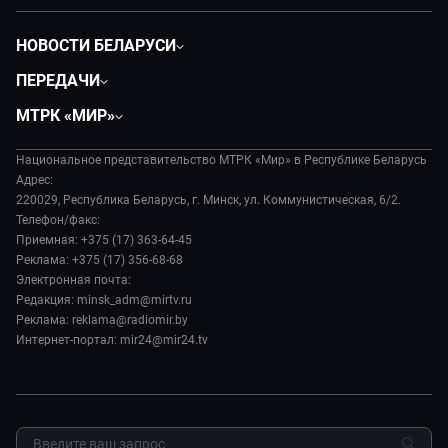
НОВОСТИ БЕЛАРУСИ
Политика
ПЕРЕДАЧИ
Общество
Вместе
МТРК «МИР»
Экономика
Белорусский стандарт
О филиале
Происшествия
Все как у людей
Национальное представительство МТРК «Мир» в Республике Беларусь
История
Наука и технологии
Адрес:
Вместе выгодно
Руководство
220029, Республика Беларусь, г. Минск, ул. Коммунистическая, 6/2.
Здоровье и медицина
Евразия. Культурно
Телефон/факс:
Лица мира
Авто
Приемная: +375 (17) 363-64-45
Евразия. Регионы
Новости
Реклама: +375 (17) 356-68-68
Культура
Наши иностранцы
Пресса о нас
Электронная почта:
Спорт
Пять причин поехать в...
Редакция: minsk_adm@mirtv.ru
Карьера
Реклама: reklama@radiomir.by
Сделано в Содружестве
Реклама
Интернет-портал: mir24@mir24.tv
Обратная связь