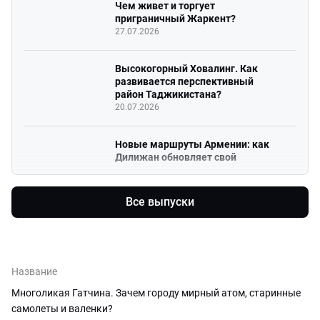
Чем живет и торгует
приграничный Жаркент?
27.07.2026
Высокогорный Ховалинг. Как
развивается перспективный
район Таджикистана?
20.07.2026
Новые маршруты Армении: как
Дилижан обновляет свой
культурный код?
13.07.2026
Все выпуски
Из пустыни в цветущий край. Чем
живет сегодня Апшеронский
полуостров Азербайджана?
22.06.2026
Название
Многоликая Гатчина. Зачем городу мирный атом, старинные
Выход к Каспию и «зеленая»
самолеты и валенки?
энергетика. Чем Дагестан