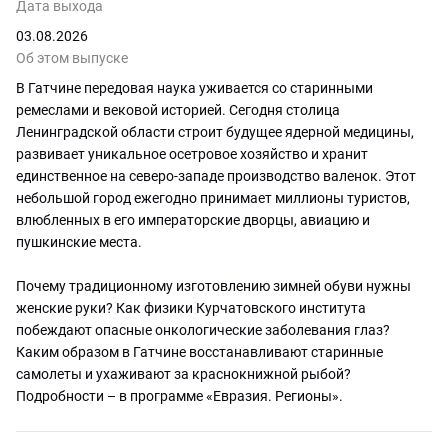
привлекает бизнес?
Дата выхода
18.05.2026
03.08.2026
Об этом выпуске
Снежные трассы, лаваш и
В Гатчине передовая наука уживается со старинными
шоколад. Как армянский
Арагацотн сочетает традиции и
ремеслами и вековой историей. Сегодня столица
инновации?
Ленинградской области строит будущее ядерной медицины,
13.04.2026
развивает уникальное осетровое хозяйство и хранит
единственное на северо-западе производство валенок. Этот
Нарынская область Кыргызстана.
небольшой город ежегодно принимает миллионы туристов,
Соляные тоннели, конные игры и
влюбленных в его императорские дворцы, авиацию и
древняя крепость в одном маршруте
пушкинские места.
06.04.2026
Почему традиционному изготовлению зимней обуви нужны
женские руки? Как физики Курчатовского института
побеждают опасные онкологические заболевания глаз?
Каким образом в Гатчине восстанавливают старинные
самолеты и ухаживают за краснокнижной рыбой?
Подробности – в программе «Евразия. Регионы».