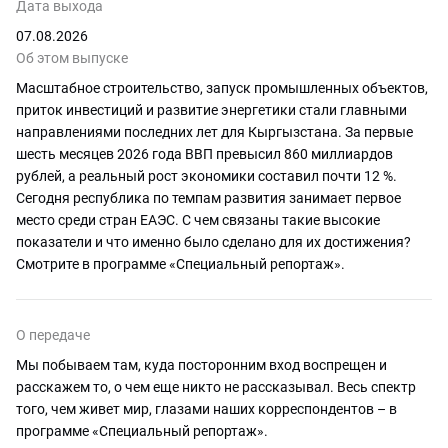
быстрые, сильные, выносливые
Дата выхода
кони
07.08.2026
26.06.2026
Об этом выпуске
Масштабное строительство, запуск промышленных объектов,
Финансовая грамотность. Как
алматинских школьников
приток инвестиций и развитие энергетики стали главными
обучают правильному ведению
направлениями последних лет для Кыргызстана. За первые
бюджета и цифровой
шесть месяцев 2026 года ВВП превысил 860 миллиардов
безопасности?
рублей, а реальный рост экономики составил почти 12 %.
23.06.2026
Сегодня республика по темпам развития занимает первое
место среди стран ЕАЭС. С чем связаны такие высокие
Код нации. История создания
показатели и что именно было сделано для их достижения?
главных государственных символов
Смотрите в программе «Специальный репортаж».
Армении
15.06.2026
О передаче
Мы побываем там, куда посторонним вход воспрещен и
расскажем то, о чем еще никто не рассказывал. Весь спектр
того, чем живет мир, глазами наших корреспондентов – в
программе «Специальный репортаж».