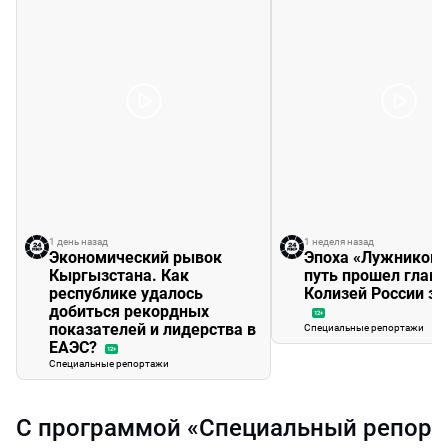
1 день назад
1 неделя назад
Экономический рывок
Эпоха «Лужников»
Кыргызстана. Как
путь прошел глав
республике удалось
Колизей России за
добиться рекордных
12+
показателей и лидерства в
Специальные репортажи
ЕАЭС?
12+
Специальные репортажи
С программой «Специальный репорт