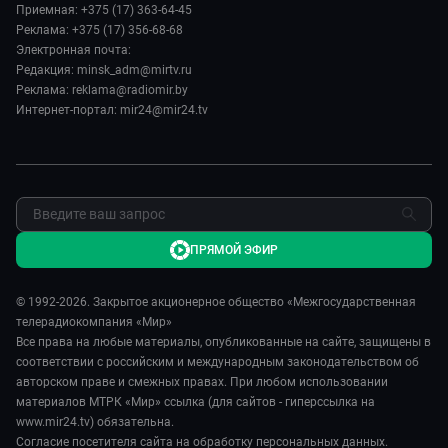
Авто
Приемная: +375 (17) 363-64-45
Евразия. Регионы
Новости
Реклама: +375 (17) 356-68-68
Культура
Наши иностранцы
Пресса о нас
Электронная почта:
Спорт
Пять причин поехать в...
Редакция: minsk_adm@mirtv.ru
Карьера
Реклама: reklama@radiomir.by
Сделано в Содружестве
Реклама
Интернет-портал: mir24@mir24.tv
Обратная связь
ПРЯМОЙ ЭФИР
© 1992-2026. Закрытое акционерное общество «Межгосударственная
телерадиокомпания «Мир»
Все права на любые материалы, опубликованные на сайте, защищены в
соответствии с российским и международным законодательством об
авторском праве и смежных правах. При любом использовании
материалов МТРК «Мир» ссылка (для сайтов - гиперссылка на
www.mir24.tv) обязательна.
Согласие посетителя сайта на обработку персональных данных.