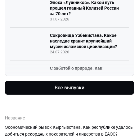
Эпоха «Лужников». Какой путь
прошел главный Колизей России
за 70 лет?
31.07.2026
Сокровища Узбекистана. Какое
наследие хранит крупнейший
музей исламской цивилизации?
24.07.2026
С заботой о природе. Как
сотрудничают ученые и горная
промышленность на Шантарах?
19.07.2026
Все выпуски
Родительский долг. Почему
развод превращается в войну за
алименты?
Название
29.06.2026
Экономический рывок Кыргызстана. Как республике удалось
добиться рекордных показателей и лидерства в ЕАЭС?
Главное достояние кочевника –