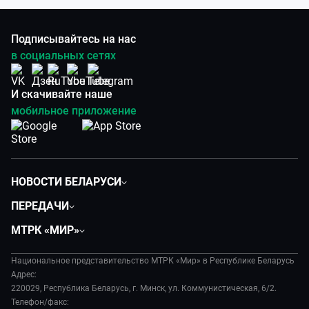
Подписывайтесь на нас
в социальных сетях
И скачивайте наше
мобильное приложение
НОВОСТИ БЕЛАРУСИ
Политика
ПЕРЕДАЧИ
Общество
Вместе
МТРК «МИР»
Экономика
Белорусский стандарт
О филиале
Происшествия
Все как у людей
Национальное представительство МТРК «Мир» в Республике Беларусь
История
Наука и технологии
Адрес:
Вместе выгодно
Руководство
220029, Республика Беларусь, г. Минск, ул. Коммунистическая, 6/2.
Здоровье и медицина
Евразия. Культурно
Телефон/факс:
Лица мира